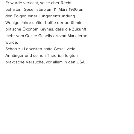
Er wurde verlacht, sollte aber Recht 
behalten. Gesell starb am 11. März 1930 an 
den Folgen einer Lungenentzündung. 
Wenige Jahre später hoffte der berühmte 
britische Ökonom Keynes, dass die Zukunft 
mehr vom Geiste Gesells als von Marx lerne 
würde.
Schon zu Lebzeiten hatte Gesell viele 
Anhänger und seinen Theorien folgten 
praktische Versuche, vor allem in den USA. 
In Österreich führte das mitten in der 
Weltwirtschaftskrise zum „Wunder von 
Wörgl“. 
Das Reichswährungsamt gab es nicht, 
genauso wenig wie das Reichsgeldamt oder 
das Weltgeld-Währungsamt. Beim Freigeld 
handelt es sich um Werbescheine für die 
Idee der neuen Wirtschaftsordnung mit 
deutschen Belegen bis 1952. Praktisches 
Schwundgeld waren dagegen z.B. die Wära-