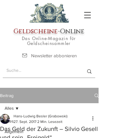
Geldscheine
-Online
Das Online-Magazin für
Geldscheinsammler
Newsletter abbonieren
Beitrag
Alles
Hans-Ludwig Besler (Grabowski)
Alles
27. Sept. 2017
2 Min. Lesezeit
Das Geld der Zukunft – Silvio Gesell
Allgemein
und sein „Freigeld“