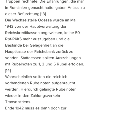
Truppen rechnete. Die Erfahrungen, die man 
in Rumänien gemacht hatte, gaben Anlass zu 
dieser Befürchtung.
[13] 
Die Wechselstelle Odessa wurde im Mai 
1943 von der Hauptverwaltung der 
Reichskreditkassen angewiesen, keine 50 
Rpf-RKKS mehr auszugeben und die 
Bestände bei Gelegenheit an die 
Hauptkasse der Reichsbank zurück zu 
senden. Stattdessen sollten Auszahlungen 
mit Rubelnoten zu 1, 3 und 5 Rubel erfolgen.
[14]
Wahrscheinlich sollten die reichlich 
vorhandenen Rubelnoten aufgebraucht 
werden. Hierdurch gelangte Rubelnoten 
wieder in den Zahlungsverkehr 
Transnistriens.
Ende 1942 muss es dann doch zur 
Gründung einer eigenen Notenbank für 
Transnistrien gekommen sein, zumindest 
findet sich ein entsprechender Hinweis in 