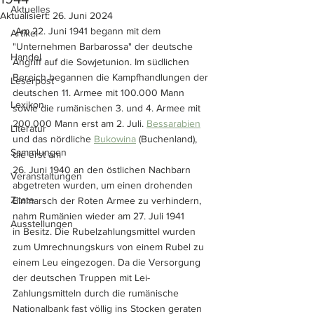
Aktuelles
Aktualisiert:
26. Juni 2024
 Am 22. Juni 1941 begann mit dem 
Artikel
"Unternehmen Barbarossa" der deutsche 
Handel
Angriff auf die Sowjetunion. Im südlichen 
Bereich begannen die Kampfhandlungen der 
Leserpost
deutschen 11. Armee mit 100.000 Mann 
Lexikon
sowie die rumänischen 3. und 4. Armee mit 
200.000 Mann erst am 2. Juli. 
Bessarabien
Literatur
und das nördliche 
Bukowina
 (Buchenland), 
Sammlungen
die erst am 
26. Juni 1940 an den östlichen Nachbarn 
Veranstaltungen
abgetreten wurden, um einen drohenden 
Zitate
Einmarsch der Roten Armee zu verhindern, 
nahm Rumänien wieder am 27. Juli 1941 
Ausstellungen
in Besitz. Die Rubelzahlungsmittel wurden 
zum Umrechnungs­kurs von einem Rubel zu 
einem Leu eingezogen. Da die Versorgung 
der deutschen Truppen mit Lei-
Zahlungsmitteln durch die rumänische 
Nationalbank fast völlig ins Stocken geraten 