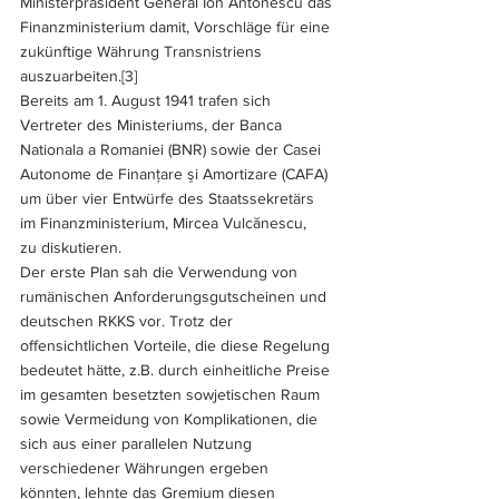
Ministerpräsident General Ion Antonescu das 
Finanzministerium damit, Vorschläge für eine 
zukünftige Währung Transnistriens 
auszuarbeiten.
[3]
Bereits am 1. August 1941 trafen sich 
Vertreter des Ministeriums, der Banca 
Nationala a Romaniei (BNR) sowie der Casei 
Autonome de Finan
ţ
are 
ş
i Amortizare (CAFA) 
um über vier Entwürfe des Staatssekretärs 
im Finanzministerium, Mircea Vulcănescu, 
zu diskutieren. 
Der erste Plan sah die Verwendung von  
rumänischen Anforderungsgutscheinen und 
deutschen RKKS vor. Trotz der 
offensichtlichen Vorteile, die diese Regelung 
bedeutet hätte, z.B. durch einheitliche Preise 
im gesamten besetzten sowjetischen Raum 
sowie Vermeidung von Komplikationen, die 
sich aus einer parallelen Nutzung 
verschiedener Währungen ergeben 
könnten, lehnte das Gremium diesen 