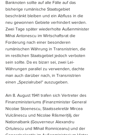
Banknoten sollte auf alle Fälle auf das 
bisherige rumänische Staatsgebiet 
beschränkt bleiben und ein Abfluss in die 
neu gewonnen Gebiete verhindert werden. 
Zwei Tage später wiederholte Außenminister 
Mihai Antonescu im Wirtschaftsrat die 
Forderung nach einer besonderen 
rumänischen Währung in Transnistrien, die 
im restlichen Staatsgebiet jedoch verboten 
sein sollte. Da es bizarr sei, zwei Lei-
Währungen parallel zu verwenden, dachte 
man auch darüber nach, in Transnistrien 
einen „Spezialrubel“ auszugeben.
Am 8. August 1941 trafen sich Vertreter des 
Finanzministeriums (Finanzminister General 
Nicolae Stoenescu, Staatssekretär Mircea 
Vulc
ă
nescu und Nicolae R
ă
smeri
ţă
), der 
Nationalbank (Gouverneur Alexandru 
Ortulescu und Mihail Romniceanu) und der 