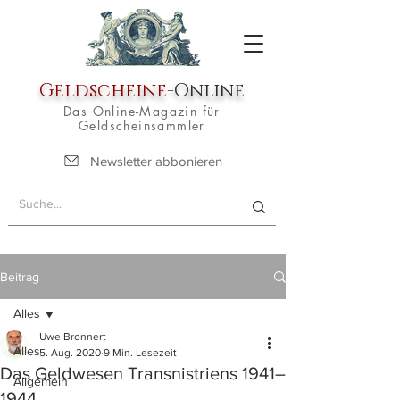
Geldscheine
-Online
Das Online-Magazin für
Geldscheinsammler
Newsletter abbonieren
Beitrag
Alles
Uwe Bronnert
Alles
5. Aug. 2020
9 Min. Lesezeit
Das Geldwesen Transnistriens 1941–
Allgemein
1944