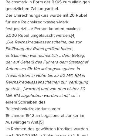
Reichsmark in Form der RKKS zum alleinigen 
gesetzlichen Zahlungsmittel. 
Der Umrechnungskurs wurde mit 20 Rubel 
für eine Reichskreditkassen-Mark 
festgesetzt. Je Person konnten maximal 
5.000 Rubel umgetauscht werden.
[4] 
„Die Reichskreditkassenscheine, die zur 
Einlösung der Rubel gedient haben, 
entstammen wahrscheinlich .. dem Betrag, 
der auf Geheiß des Führers dem Staatschef 
Antonescu für Verwaltungsausgaben in 
Transnistrien in Höhe bis zu 50 Mill. RM in 
Reichskreditkassenscheinen zur Verfügung 
gestellt .. [wurden] und von dem bisher 30 
Mill. RM abgehoben worden sind,“
 so in 
einem Schreiben des 
Reichsbankdirektoriums vom 
19. Januar 1942 an Legationsrat Junker im 
Auswärtigem Amt.
[5]
Im Rahmen des gewährten Kredites wurden 
auch 20.000 RM in Zinkmünzen zu 1, 5 und 