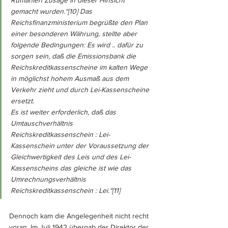
Rumänien Zusage in dieser Hinsicht 
gemacht wurden.“
[10] 
Das 
Reichsfinanzministerium begrüßte den Plan 
einer besonderen Währung, stellte aber 
folgende Bedingungen: 
Es wird .. dafür zu 
sorgen sein, daß die Emissionsbank die 
Reichskreditkassenscheine im kalten Wege 
in möglichst hohem Ausmaß aus dem 
Verkehr zieht und durch Lei-Kassenscheine 
ersetzt. 
Es ist weiter erforderlich, daß das 
Umtauschverhältnis 
Reichskreditkassenschein : Lei-
Kassenschein unter der Voraussetzung der 
Gleichwertigkeit des Leis und des Lei-
Kassenscheins das gleiche ist wie das 
Umrechnungsverhältnis 
Reichskreditkassenschein : Lei.“
[11] 
Dennoch kam die Angelegenheit nicht recht 
voran. Im Juli 1942 übergab der Direktor der 