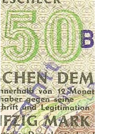
Slowakei hatten keinen Bestand und wurden
niedergeschlagen. Nicht so die tuwinische Räte-
Republik. Das südsibirische Gebiet um die 1914
gegründete russische Stadt Belozarsk galt ab
1921 mit dem Staatsnamen Tannu-Tuwa späte