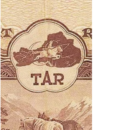
die Hyperinflation zu bekämpfen. Es wurden
sowohl Goldmünzen als auch Geldscheine
ausgegeben. Ein Tscherwonez war im Wert an
die zaristische 10-Rubel-Goldmünze angelehnt
und enthielt 7,74 Gramm Feingold. Die
Tscherwonez-Geldscheine