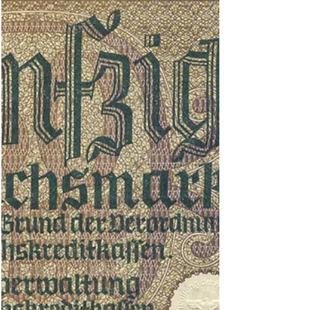
besetzten sowjetischen Gebiete, Teil 3
Zentralnotenbank Ukraine Der Zweite Erlass
über die Verwaltung der neu besetzten
Ostgebiete vom 20. August schuf das
Reichskommissariat...