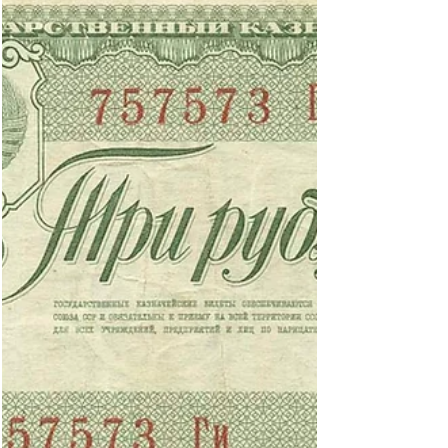
22. März 2023
10 Min. Lesezeit
Zum Geldwesen der von der Wehrmacht
besetzten sowjetischen Gebiete, Teil 2
Notenbank im Ostland Durch Befehl des Führers
und Oberbefehlshabers der Wehrmacht schied
am 25. Juli 1941, mittags 12 Uhr das Gebiet...