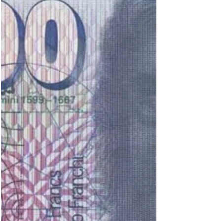
Uwe Bronnert
15. März 2023
15 Min. Lesezeit
Zum Geldwesen der von der Wehrmacht
besetzten sowjetischen Gebiete, Teil 1
Die Tätigkeit der Reichskreditkassen in Russland
Am 22. Juni 1941, auf den Tag genau 129 Jahre
nach dem Einmarsch der Grande Armée...