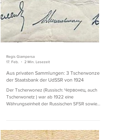
Regis Giampersa
17. Feb.
2 Min. Lesezeit
Aus privaten Sammlungen: 3 Tscherwonzen
der Staatsbank der UdSSR von 1924
Der Tscherwonez (Russisch: Червонец, auch
Tscherwonetz ) war ab 1922 eine
Währungseinheit der Russischen SFSR sowie
der späteren Sowjetunion (UdSSR). Sie wurde
eingeführt, um nach dem Bürgerkrieg eine
stabile, goldgedeckte Währung zu schaffen und