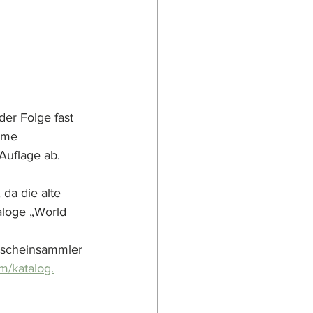
er Folge fast 
hme 
Auflage ab. 
da die alte 
aloge „World 
ldscheinsammler 
m/katalog.