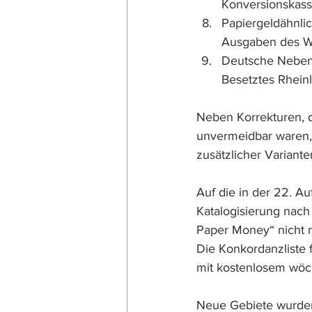
Konversionskass
Papiergeldähnli
Ausgaben des Wi
Deutsche Neben
Besetztes Rhein
Neben Korrekturen, d
unvermeidbar waren, 
zusätzlicher Variant
Auf die in der 22. A
Katalogisierung nach
Paper Money“ nicht 
Die Konkordanzliste 
mit kostenlosem wöch
Neue Gebiete wurde