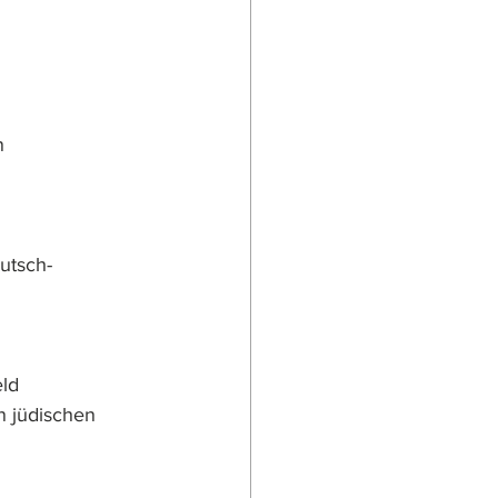
n
utsch-
eld
n jüdischen 