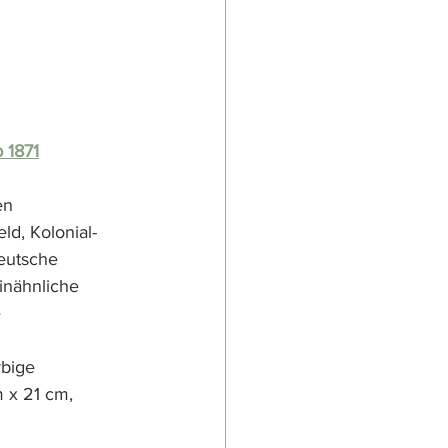
 1871
en 
d, Kolonial- 
eutsche 
nähnliche 
e
bige 
 x 21 cm, 