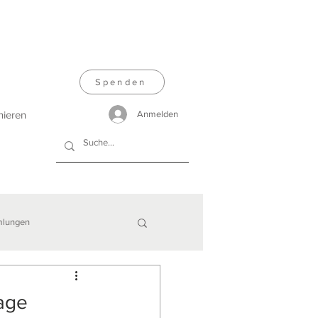
Spenden
nieren
Anmelden
lungen
age