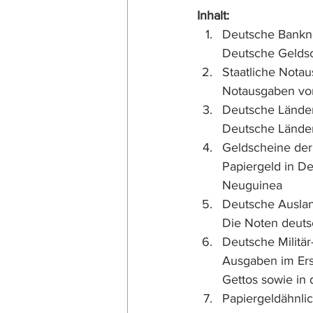
Inhalt:
Deutsche Bankno
Deutsche Geldsc
Staatliche Nota
Notausgaben vo
Deutsche Länder
Deutsche Länder
Geldscheine der
Papiergeld in D
Neuguinea
Deutsche Ausla
Die Noten deuts
Deutsche Militä
Ausgaben im Erst
Gettos sowie in
Papiergeldähnli