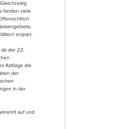
Gleichzeitig 
 fanden viele 
ffensichtlich 
Nebengebiete, 
ttern erspart.
ab der 22. 
chen 
n Abfolge die 
aben der 
tschen 
ngen in der 
etrennt auf und 