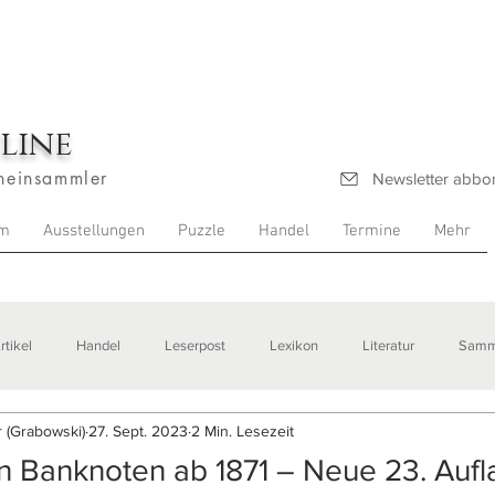
line
heinsammler
Newsletter abbo
m
Ausstellungen
Puzzle
Handel
Termine
Mehr
rtikel
Handel
Leserpost
Lexikon
Literatur
Samm
 (Grabowski)
27. Sept. 2023
2 Min. Lesezeit
stellungen
n Banknoten ab 1871 – Neue 23. Aufl