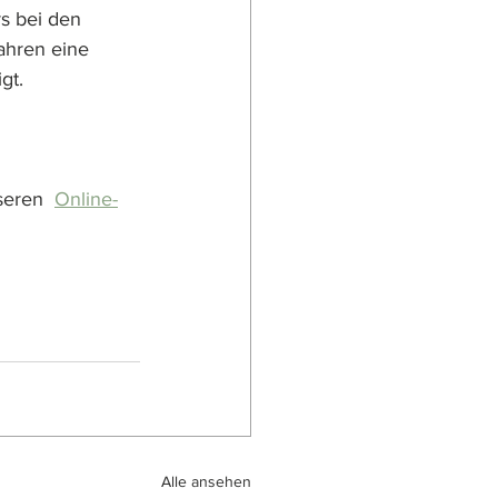
s bei den 
ahren eine 
gt.
seren  
Online-
Alle ansehen