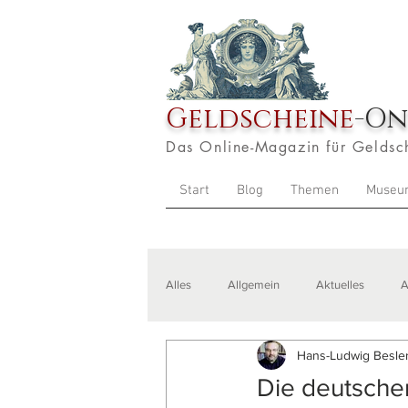
Geldscheine
-On
Das Online-Magazin für Geldsc
Start
Blog
Themen
Museu
Alles
Allgemein
Aktuelles
A
Hans-Ludwig Besler
Veranstaltungen
Zitate
Aus
Die deutsche