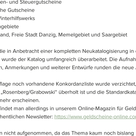
en- und Steuergutscheine
che Gutscheine
nterhilfswerks
gebiete
land, Freie Stadt Danzig, Memelgebiet und Saargebiet
ie in Anbetracht einer kompletten Neukatalogisierung in d
wurde der Katalog umfangreich überarbeitet. Die Aufna
en, Anmerkungen und weiterer Entwürfe runden die neue 
uflage noch vorhandene Konkordanzliste wurde verzichtet, 
 „Rosenberg/Grabowski“ überholt ist und die Standardkat
mehr erscheinen. 
findet man allerdings in unserem Online-Magazin für Ge
entlichen Newsletter: 
https://www.geldscheine-online.co
n nicht aufgenommen, da das Thema kaum noch bislang 