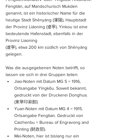
Fèngtiān, auf Mandschurisch Mukden 
genannt, ist ein historischer Name für die 
heutige Stadt Shěnyáng (瀋陽), Hauptstadt 
der Provinz Liáoníng (遼寧). Yinkou ist eine 
bedeutende Hafenstadt, ebenfalls in der 
Provinz Liaoning 
(遼寧), etwa 200 km südlich von Shěnyáng 
gelegen.
Was die ausgegebenen Noten betrifft, so 
lassen sie sich in drei Gruppen teilen:
Jiao-Noten mit Datum MG 5 = 1916, 
Ortsangabe Yíngkǒu. Soweit bekannt, 
gedruckt von der Druckerei Donghua. 
(東華印刷館)
Yuan-Noten mit Datum MG 4 = 1915. 
Ortsangabe Fengtian. Gedruckt von 
Caizhenbu = Bureau of Engravong and 
Printing (财政部).
Mei-Noten, hier ist bislang nur ein 