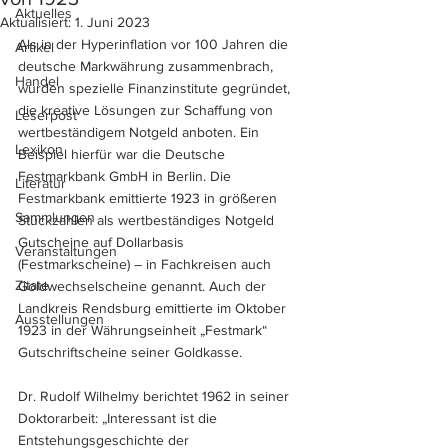
Aktuelles
Aktualisiert:
1. Juni 2023
Als in der Hyperinflation vor 100 Jahren die 
Artikel
deutsche Markwährung zusammenbrach, 
Handel
wurden spezielle Finanzinstitute gegründet, 
die kreative Lösungen zur Schaffung von 
Leserpost
wertbeständigem Notgeld anboten. Ein 
Lexikon
Beispiel hierfür war die Deutsche 
Festmarkbank GmbH in Berlin. Die 
Literatur
Festmarkbank emittierte 1923 in größeren 
Sammlungen
Stückzahlen als wertbeständiges Notgeld 
Gutscheine auf Dollarbasis 
Veranstaltungen
(Festmarkscheine) – in Fachkreisen auch 
Zitate
Goldwechselscheine genannt. Auch der 
Landkreis Rendsburg emittierte im Oktober 
Ausstellungen
1923 in der Währungseinheit „Festmark“ 
Gutschriftscheine seiner Goldkasse.
Dr. Rudolf Wilhelmy berichtet 1962 in seiner 
Doktorarbeit: „Interessant ist die 
Entstehungsgeschichte der 