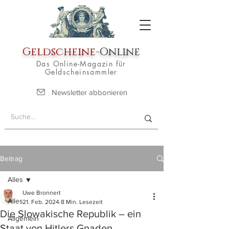
Geldscheine
-Online
Das Online-Magazin für
Geldscheinsammler
Newsletter abbonieren
Beitrag
Alles
Uwe Bronnert
Alles
21. Feb. 2024
8 Min. Lesezeit
Die Slowakische Republik – ein
Allgemein
Staat von Hitlers Gnaden