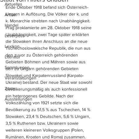
Aktuelles
Ende Oktober 1918 befand sich Österreich-
Ungarn in Auflösung. Die Völker der k. und 
Artikel
k. Monarchie strebten nach Unabhängigkeit. 
Handel
Prag proklamierte am 28. Oktober 1918 seine 
Unabhängigkeit, zwei Tage später erklärten 
Leserpost
die Slowaken ihren Anschluss an die neue 
Lexikon
Tschechoslowakische Republik, die nun aus 
den zuvor zu Österreich gehörenden 
Literatur
Gebieten Böhmen und Mähren sowie aus 
Sammlungen
den zu Ungarn gehörenden Gebieten 
Slowakei und Karpatenrussland (Karpato-
Veranstaltungen
Ukraine) bestand. Der neue Staat war sowohl 
Zitate
bevölkerungsmäßig als auch konfessionell 
ein heterogenes Gebilde. Nach der 
Ausstellungen
Volkszählung von 1921 setzte sich die 
Bevölkerung zu 51,5 % aus Tschechen, 14 % 
Slowaken, 23,4 % Deutschen, 5,6 % Ungarn, 
3,5 % Ruthenen bzw. Ukrainern sowie 
weiteren kleineren Volksgruppen (Polen, 
Rumänen, Kroaten und Roma) zusammen.