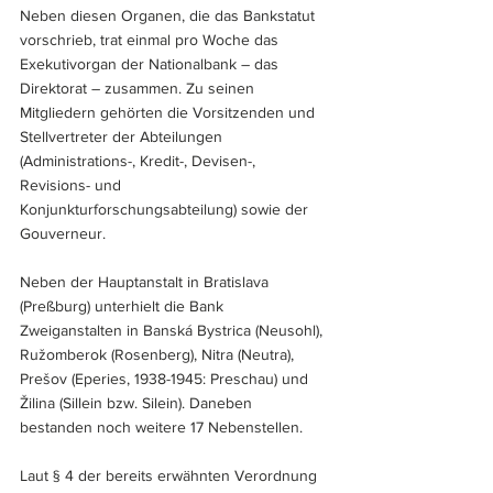
Neben diesen Organen, die das Bankstatut 
vorschrieb, trat einmal pro Woche das 
Exekutivorgan der Nationalbank – das 
Direktorat – zusammen. Zu seinen 
Mitgliedern gehörten die Vorsitzenden und 
Stellvertreter der Abteilungen 
(Administrations-, Kredit-, Devisen-, 
Revisions- und 
Konjunkturforschungsabteilung) sowie der 
Gouverneur.
Neben der Hauptanstalt in Bratislava 
(Preßburg) unterhielt die Bank 
Zweiganstalten in Banská Bystrica (Neusohl), 
Ružomberok (Rosenberg), Nitra (Neutra), 
Prešov (Eperies, 1938-1945: Preschau) und 
Žilina (Sillein bzw. Silein). Daneben 
bestanden noch weitere 17 Nebenstellen.
Laut § 4 der bereits erwähnten Verordnung 