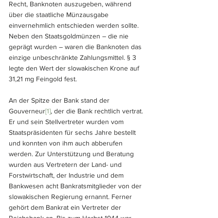
Recht, Banknoten auszugeben, während 
über die staatliche Münzausgabe 
einvernehmlich entschieden werden sollte. 
Neben den Staatsgoldmünzen – die nie 
geprägt wurden – waren die Banknoten das 
einzige unbeschränkte Zahlungsmittel. § 3 
legte den Wert der slowakischen Krone auf 
31,21 mg Feingold fest.
An der Spitze der Bank stand der 
Gouverneur
[1]
, der die Bank rechtlich vertrat. 
Er und sein Stellvertreter wurden vom 
Staatspräsidenten für sechs Jahre bestellt 
und konnten von ihm auch abberufen 
werden. Zur Unterstützung und Beratung 
wurden aus Vertretern der Land- und 
Forstwirtschaft, der Industrie und dem 
Bankwesen acht Bankratsmitglieder von der 
slowakischen Regierung ernannt. Ferner 
gehört dem Bankrat ein Vertreter der 
Reichsbank an. Bis zum Herbst 1944 war 