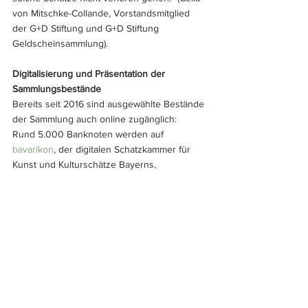
von Mitschke-Collande, Vorstandsmitglied 
der G+D Stiftung und G+D Stiftung 
Geldscheinsammlung).
Digitalisierung und Präsentation der 
Sammlungsbestände
Bereits seit 2016 sind ausgewählte Bestände 
der Sammlung auch online zugänglich: 
Rund 5.000 Banknoten werden auf 
bavarikon
, der digitalen Schatzkammer für 
Kunst und Kulturschätze Bayerns, 
präsentiert. Hier findet man u.a. nicht nur die 
Sammlungen über das Papiergeld Bayerns 
oder Europas sowie seltene Scheine aus 
aller Welt, sondern auch virtuelle 
Ausstellungen der Geldscheinsammlung, u.a. 
zur Geschichte des Papiergelds oder zur 
Ikonographie der Wirtschaft auf Banknoten 
Zentral- und Südamerikas. 
Nach Voranmeldung können relevante 