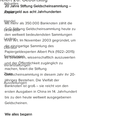
Aktuelles
20 Jahre Stiftung Geldscheinsammlung – 
Papiergeld aus acht Jahrhunderten
Artikel
Handel
Mit mehr als 350.000 Banknoten zählt die 
G+D Stiftung Geldscheinsammlung heute zu 
Leserpost
den weltweit bedeutendsten Sammlungen 
Lexikon
ihrer Art. Im November 2003 gegründet, um 
die einzigartige Sammlung des 
Literatur
Papiergeldexperten Albert Pick (1922–2015) 
Sammlungen
zu bewahren, wissenschaftlich auszuwerten 
und der Öffentlichkeit zugänglich zu 
Veranstaltungen
machen, feiert die Stiftung 
Zitate
Geldscheinsammlung in diesem Jahr ihr 20-
jähriges Bestehen. Die Vielfalt der 
Ausstellungen
Banknoten ist groß – sie reicht von den 
ersten Ausgaben in China im 14. Jahrhundert 
bis zu den heute weltweit ausgegebenen 
Geldscheinen.
Wie alles begann