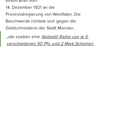
einem Brief vom 
14. Dezember 1921 an die 
Provinzialregierung von Westfalen. Die 
Beschwerde richtete sich gegen die 
Geldschneiderei der Stadt Münster, 
„die soeben eine 
‚Notgeld‘-Reihe von je 5 
verschiedenen 50 Pfg. und 2 Mark Scheinen 
zur Ausgabe bringen will
. 
Diese Reihe mit 
12,50 M Nennwert wird an Sammler zudem 
noch mit 1,50 M Aufschlag verkauft
. Wir 
sehen in der 
Ausgabe der 2 Mark Werte 
eine glatte Verhöhnung aller 
Reichsverordnungen
, die nur Werte bis 50 
Pfg. duldet und ersuchen darum, auch damit 
das schlechte Beispiel keine Nachahmung 
findet, die 
gesamte Auflage der Münsterer 
Scheine zu beschlagnahmen und zu 
vernichten
.“ 
3)
Der Regierungspräsident reagiert hierauf 
umgehend. Unter Bezugnahme auf die 