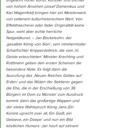
ungeahnt hoher Kunst. Künstler und Dichter 
von hohem Ansehen (Josef Domenikus und 
Karl Wagenfeld) bringen hier ein Meisterwerk 
von seltenem kulturhistorischem Wert. Von 
Effekthascherei oder fader Originalität keine 
Spur, wohl aber echte herrliche 
Notgeldkunst. – Jan Bockelsohn, der 
‚gesalbte König von Sion‘, sein nimmermüder 
Scharfrichter Knipperdollnick, die vom ‚hl. 
Geiste erleuchteten‘ Minister Krechting und 
Rottlmann geben den ersten Scheinen die 
besondere Note. Es folgt dann die 
Ausrufung des ‚Neuen Reiches Gottes auf 
Erden‘ und das Wüten der Sektierer gegen 
die Ehe, die in der Erschießung von 36 
Bürgern im Dom zu Münster zum Ausdruck 
kommt: dann das großartige Wappen und 
der stolze Wahlspruch König Jans:‚Ein 
Künink uprecht over all, Ein Godt, ein 
Geloeve, ein Doepe‘ und nun ein Bild 
köstlichen Humors: Jan hoch auf seinem 