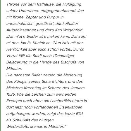
Throne vor dem Rathause, die Huldigung 
seiner Untertanen entgegennehmend. Jan 
mit Krone, Zepter und Purpur in 
unnachahmlich ‚graziöser‘, dünkelhafter 
Aufgeblasenheit und dazu Karl Wagenfeld:
‚Dat m’ut’n Snider all’s maken kann, Dat süht 
m‘ den Jan äs Künink an. ‘Nun ist’s mit der 
Herrlichkeit aber auch schon vorbei. Durch 
Verrat fällt die Stadt nach 17monatiger 
Belagerung in die Hände des Bischofs von 
Münster. 
Die nächsten Bilder zeigen die Marterung 
des Königs, seines Scharfrichters und des 
Ministers Krechting im Schnee des Januars 
1536. Wie die Leichen zum warnenden 
Exempel hoch oben am Lambertikirchturm in 
dort jetzt noch vorhandenen Eisenkäfigen 
aufgehangen wurden, zeigt das letzte Bild 
als Schlußakt des blutigen 
Wiedertäuferdramas in Münster.“