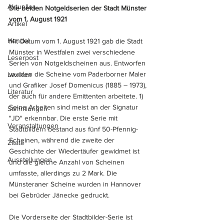
Aktuelles
Die beiden Notgeldserien der Stadt Münster 
vom 1. August 1921
Artikel
Handel
Mit Datum vom 1. August 1921 gab die Stadt 
Münster in Westfalen zwei verschiedene 
Leserpost
Serien von Notgeldscheinen aus. Entworfen 
wurden die Scheine vom Paderborner Maler 
Lexikon
und Grafiker Josef Domenicus (1885 – 1973), 
Literatur
der auch für andere Emittenten arbeitete. 
1)
Seine Arbeiten sind meist an der Signatur 
Sammlungen
"JD" erkennbar. Die erste Serie mit 
Veranstaltungen
Stadtbildern bestand aus fünf 50-Pfennig-
Scheinen, während die zweite der 
Zitate
Geschichte der Wiedertäufer gewidmet ist 
Ausstellungen
und die gleiche Anzahl von Scheinen 
umfasste, allerdings zu 2 Mark. Die 
Münsteraner Scheine wurden in Hannover 
bei Gebrüder Jänecke gedruckt. 
Die Vorderseite der Stadtbilder-Serie ist 