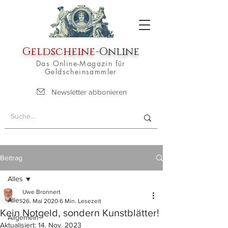
Geldscheine
-Online
Das Online-Magazin für
Geldscheinsammler
Newsletter abbonieren
Beitrag
Alles
Uwe Bronnert
Alles
26. Mai 2020
6 Min. Lesezeit
Kein Notgeld, sondern Kunstblätter!
Allgemein
Aktualisiert:
14. Nov. 2023