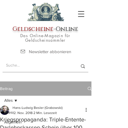
Geldscheine
-Online
Das Online-Magazin für
Geldscheinsammler
Newsletter abbonieren
Beitrag
Alles
Hans-Ludwig Besler (Grabowski)
Alles
12. Nov. 2018
2 Min. Lesezeit
Kriegspropaganda: Triple-Entente-
Allgemein
Darlehnskassen-Schein über 100