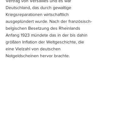
Vertrag von Versailles und es war 
Deutschland, das durch gewaltige 
Kriegsreparationen wirtschaftlich 
ausgeplündert wurde. Nach der französisch-
belgischen Besetzung des Rheinlands 
Anfang 1923 mündete das in der bis dahin 
größten Inflation der Weltgeschichte, die 
eine Vielzahl von deutschen 
Notgeldscheinen hervor brachte.
Den Propaganda-Schein habe ich übrigens 
nicht Online gefunden, sondern auf der 
Numismata in Frankfurt/Main bei Anton 
Geiger (www.geiger-verlag.de) entdeckt. 
Offline-Aktivitäten
 mit direktem Kontakt zum 
Fachhandel lohnen also auf alle Fälle.
Text und Abb. Hans-Ludwig Grabowski
Europa
Deutschland
Hans-Ludwig Grabowski
Franc
Erster Weltkrieg
Propagandascheine
Artikel