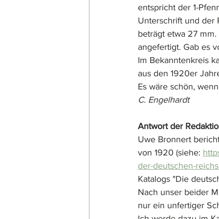
entspricht der 1-Pfen
Unterschrift und der
beträgt etwa 27 mm. 
angefertigt. Gab es
Im Bekanntenkreis k
aus den 1920er Jahr
Es wäre schön, wenn 
C. Engelhardt
Antwort der Redakti
Uwe Bronnert bericht
von 1920 (siehe: 
http
der-deutschen-reichs
Katalogs "Die deutsc
Nach unser beider Me
nur ein unfertiger Sc
Ich werde dazu im K