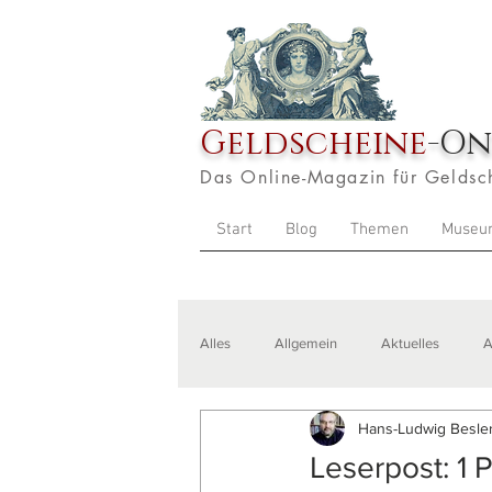
Geldscheine
-On
Das Online-Magazin für Geldsc
Start
Blog
Themen
Museu
Alles
Allgemein
Aktuelles
A
Hans-Ludwig Besler
Veranstaltungen
Zitate
Aus
Leserpost: 1 