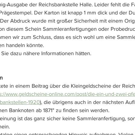
nig-Ausgabe der Reichsbankstelle Halle. Leider fehlt die F
 Prägestempel. Der Karton ist knapp 1 mm dick und der D
Der Abdruck wurde mit großer Sicherheit mit einem Orig
 von diesem Schein Sammleranfertigungen oder Probedru
amen wir zum Schluss, dass es sich wohl um eine Sammle
en handeln könnte.
Sie dazu nähere Informationen hätten.
on
ete in einem Beitrag über die Kleingeldscheine der Reich
s://www.geldscheine-online.com/post/die-ein-und-zwei-pf
bankstellen-1920
),
 die übrigens auch in der nächsten Auf
hen Banknoten ab 1871" zu finden sein werden.
inung ist das ganz sicher keine Sammleranfertigung, son
hein.
atalog einen entsprechenden Hinweis aufnehmen. Vielen 