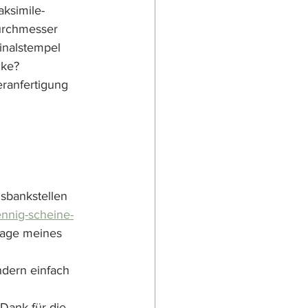
aksimile-
urchmesser 
inalstempel 
cke?
ranfertigung 
sbankstellen 
ennig-scheine-
lage meines 
dern einfach 
Dank für die 