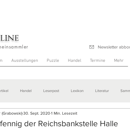
line
heinsammler
Newsletter abbo
m
Ausstellungen
Puzzle
Handel
Termine
Mehr
rtikel
Handel
Leserpost
Lexikon
Literatur
Samm
 (Grabowski)
30. Sept. 2020
1 Min. Lesezeit
stellungen
Pfennig der Reichsbankstelle Halle