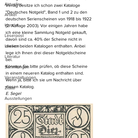
Aktuelles
Verlag besitze ich schon zwei Kataloge 
"Deutsches Notgeld", Band 1 und 2 zu den 
Artikel
deutschen Serienscheinen von 1918 bis 1922 
Handel
(2. Auflage 2003). Vor einigen Jahren habe 
ich eine kleine Sammlung Notgeld gekauft, 
Leserpost
davon sind ca. 40% der Scheine nicht in 
Lexikon
diesen beiden Katalogen enthalten. Anbei 
lege ich Ihnen drei dieser Notgeldscheine 
Literatur
bei.
Könnten Sie bitte prüfen, ob diese Scheine 
Sammlungen
in einem neueren Katalog enthalten sind. 
Veranstaltungen
Wenn ja, bitte ich sie um Nachricht über 
diesen Katalog.
Zitate
E. Segel
Ausstellungen