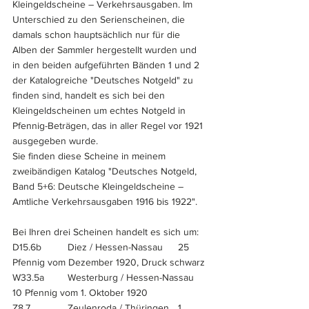
Kleingeldscheine – Verkehrsausgaben. Im 
Unterschied zu den Serienscheinen, die 
damals schon hauptsächlich nur für die 
Alben der Sammler hergestellt wurden und 
in den beiden aufgeführten Bänden 1 und 2 
der Katalogreiche "Deutsches Notgeld" zu 
finden sind, handelt es sich bei den 
Kleingeldscheinen um echtes Notgeld in 
Pfennig-Beträgen, das in aller Regel vor 1921 
ausgegeben wurde. 
Sie finden diese Scheine in meinem 
zweibändigen Katalog "Deutsches Notgeld, 
Band 5+6: Deutsche Kleingeldscheine – 
Amtliche Verkehrsausgaben 1916 bis 1922".
Bei Ihren drei Scheinen handelt es sich um:
D15.6b	Diez / Hessen-Nassau	25 
Pfennig vom Dezember 1920, Druck schwarz
W33.5a	Westerburg / Hessen-Nassau	
10 Pfennig vom 1. Oktober 1920
Z8.7		Zeulenroda / Thüringen	1 