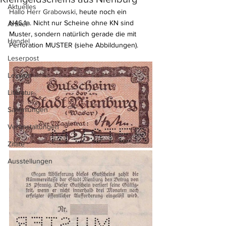
Aktuelles
Hallo Herr Grabowski, 
heute noch ein 
N46.1a. Nicht nur Scheine ohne KN sind 
Artikel
Muster, sondern natürlich gerade die mit 
Handel
Perforation MUSTER (siehe Abbildungen).
Leserpost
Lexikon
Literatur
Sammlungen
Veranstaltungen
Zitate
Ausstellungen