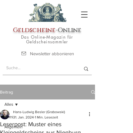
Geldscheine
-Online
Das Online-Magazin für
Geldscheinsammler
Newsletter abbonieren
Beitrag
Alles
Hans-Ludwig Besler (Grabowski)
Alles
31. Jan. 2024
1 Min. Lesezeit
Leserpost: Muster eines
Allgemein
Kleingeldscheins aus Nienburg