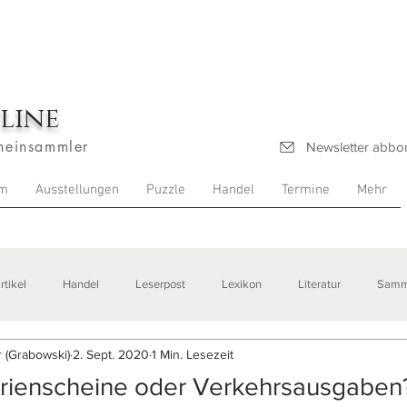
line
heinsammler
Newsletter abbo
m
Ausstellungen
Puzzle
Handel
Termine
Mehr
rtikel
Handel
Leserpost
Lexikon
Literatur
Samm
 (Grabowski)
2. Sept. 2020
1 Min. Lesezeit
stellungen
erienscheine oder Verkehrsausgaben