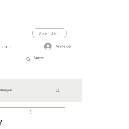
Spenden
nieren
Anmelden
lungen
?