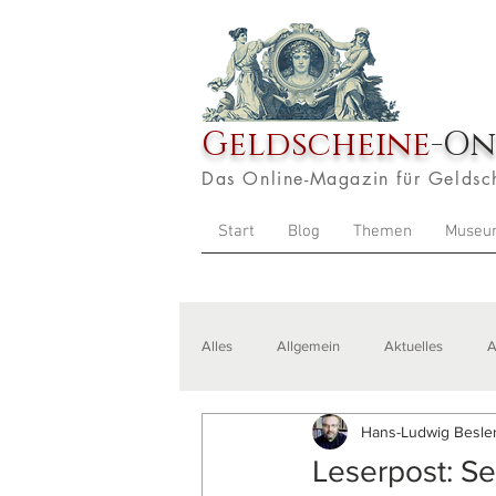
Geldscheine
-On
Das Online-Magazin für Geldsc
Start
Blog
Themen
Museu
Alles
Allgemein
Aktuelles
A
Hans-Ludwig Besler
Veranstaltungen
Zitate
Aus
Leserpost: S