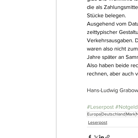
die als Zahlungsmitt
Stücke belegen. 
Ausgehend vom Datum
zeittypischer Gestalt
Verkehrsausgaben. Di
waren also nicht zum
Jahre später an Sam
Also haben beide re
rechnen, aber auch 
Hans-Ludwig Grabow
#Leserpost
#Notgeld
Europa
Deutschland
Mark
N
Leserpost