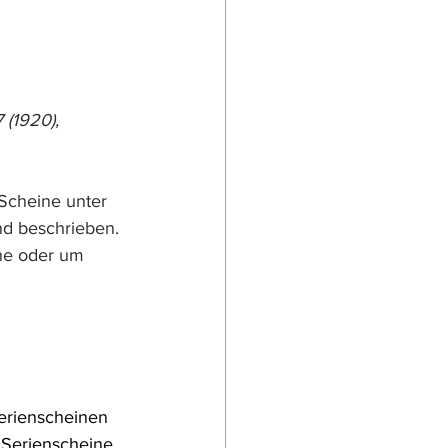
 (1920), 
Scheine unter 
nd beschrieben.
ne oder um 
erienscheinen 
h Serienscheine, 