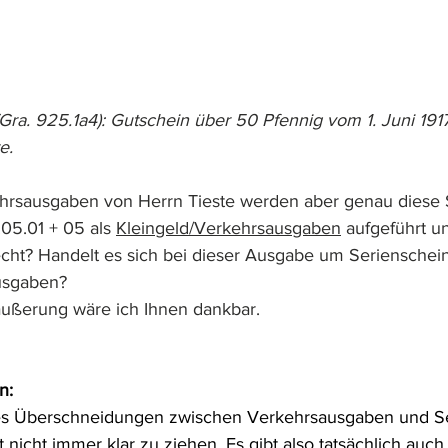
ra. 925.1a4): Gutschein über 50 Pfennig vom 1. Juni 1917
e.
ehrsausgaben von Herrn Tieste werden aber genau diese 
05.01 + 05 als 
Kleingeld/Verkehrsausgaben
 aufgeführt u
cht? Handelt es sich bei dieser Ausgabe um Serienschei
usgaben?
äußerung wäre ich Ihnen dankbar.
n:
s es Überschneidungen zwischen Verkehrsausgaben und S
st nicht immer klar zu ziehen. Es gibt also tatsächlich auc