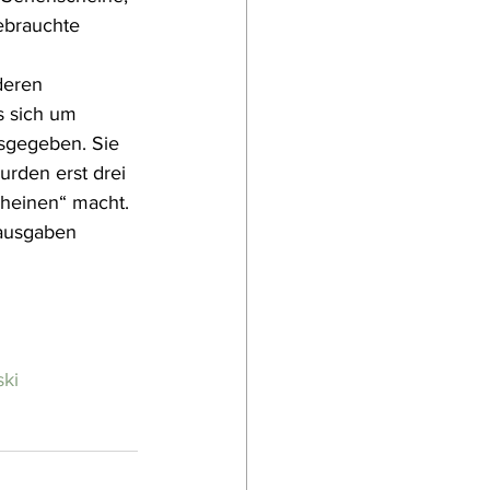
ebrauchte 
deren 
s sich um 
sgegeben. Sie 
rden erst drei 
heinen“ macht. 
sausgaben 
ki