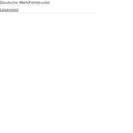
Deutsche Mark
Fehldrucke
Leserpost
Alle ansehen
Ähnliche Beiträge