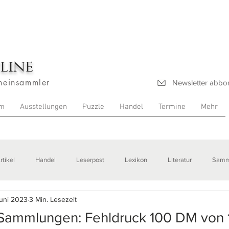
line
heinsammler
Newsletter abbo
m
Ausstellungen
Puzzle
Handel
Termine
Mehr
rtikel
Handel
Leserpost
Lexikon
Literatur
Samm
Juni 2023
3 Min. Lesezeit
stellungen
 Sammlungen: Fehldruck 100 DM von