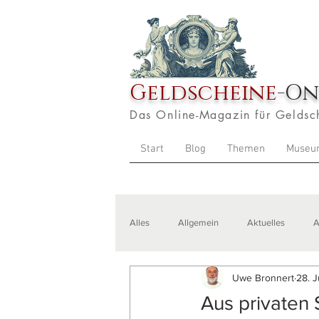
Geldscheine
-On
Das Online-Magazin für Geldsc
Start
Blog
Themen
Museu
Alles
Allgemein
Aktuelles
A
Uwe Bronnert
28. 
Veranstaltungen
Zitate
Aus
Aus privaten