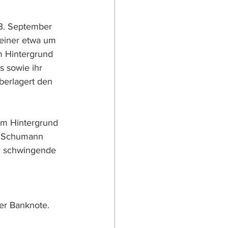
(* 13. September 
h einer etwa um 
m Hintergrund 
s sowie ihr
l, im Hintergrund 
ra Schumann 
ind schwingende 
e der Banknote.  