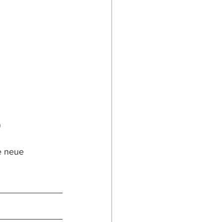
)
e neue