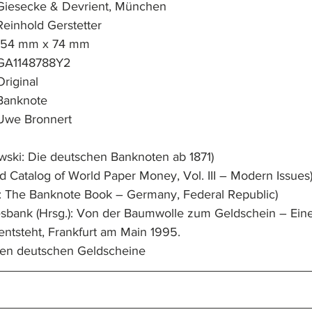
Druck:			Giesecke & Devrient, München
ntwurf:			Reinhold Gerstetter
ormat:			154 mm x 74 mm
ummerierung:	GA1148788Y2
thentizität:		Original
bjekttyp:		Banknote
ammlung:		Uwe Bronnert
ski: Die deutschen Banknoten ab 1871)
 Catalog of World Paper Money, Vol. III – Modern Issues
: The Banknote Book – Germany, Federal Republic)
bank (Hrsg.): Von der Baumwolle zum Geldschein – Ein
ntsteht, Frankfurt am Main 1995.
zten deutschen Geldscheine