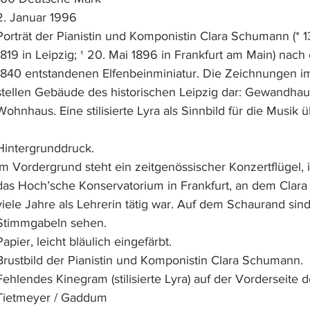
atierung:		2. Januar 1996
Vorderseite:		Porträt der Pianistin und Komponistin Clara Schumann 
				1819 in Leipzig; † 20. Mai 1896 in Frankfurt am Main) nac
				1840 entstandenen Elfenbeinminiatur. Die Zeichnungen i
				stellen Gebäude des historischen Leipzig dar: Gewandhau
				Hintergrunddruck.
Rückseite:		Im Vordergrund steht ein zeitgenössischer Konzertflüge
				das Hoch’sche Konservatorium in Frankfurt, an dem Cla
				viele Jahre als Lehrerin tätig war. Auf dem Schaurand s
				Stimmgabeln sehen.
aterial:			Papier, leicht bläulich eingefärbt.              
Wasserzeichen:	Brustbild der Pianistin und Komponistin Clara Schumann.
Fehldruck:		Fehlendes Kinegram (stilisierte Lyra) auf der Vorderseit
nterschriften:		Tietmeyer / Gaddum