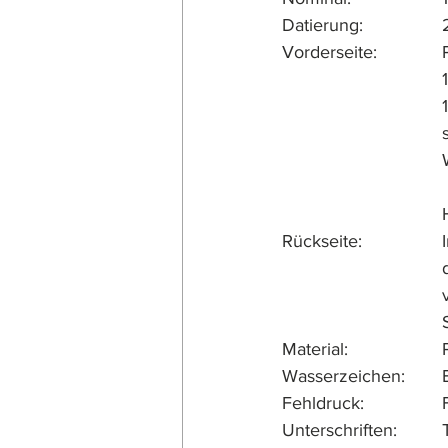
D
				Wohnhaus. Eine stilisierte Lyra als Sinnbild für die Musik überlagert den 
M
U