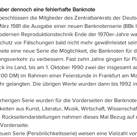
 aber dennoch eine fehlerhafte Banknote
 beschlossen die Mitglieder des Zentralbankrats der Deut
rz 1981 die Ausgabe einer neuen Banknotenserie (BBk III
modernen Reproduktionstechnik Ende der 1970er-Jahre wa
chutz vor Fälschungen bald nicht mehr gewährleistet sei
nete eine neue Serie die Möglichkeit, die Banknoten für 
ungsverkehr zu verbessern. Fast zehn Jahre gingen für Pl
k ins Land, bis am 1. Oktober 1990 zwei der insgesamt a
0 DM) im Rahmen einer Feierstunde in Frankfurt am Mai
hr gelangten. Die übrigen Werte wurden dann bis 1992 i
orherigen Serie wurden für die Vorderseiten der Banknote
eiten aus Kunst, Literatur, Musik, Wirtschaft, Wissenscha
 Rückseitendarstellungen nahmen dieses Mal Bezug auf 
 Vorderseite.
uen Serie (Persönlichkeitsserie) weisen eine Vielzahl vo