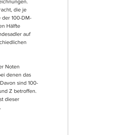
zeichnungen.
cht, die je 
e der 100-DM-
en Hälfte 
desadler auf 
chiedlichen 
er Noten 
ei denen das 
 Davon sind 100-
nd Z betroffen. 
t dieser 
.