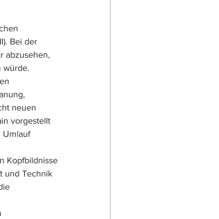
schen 
). Bei der 
r abzusehen, 
n würde. 
den 
anung, 
cht neuen 
n vorgestellt 
n Umlauf 
n Kopfbildnisse 
ft und Technik 
die 
n 