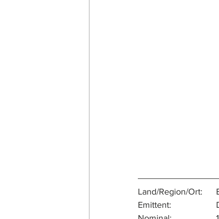
L
E
N