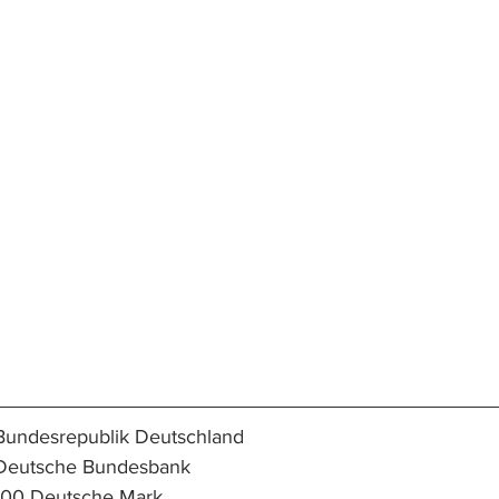
and/Region/Ort:	Bundesrepublik Deutschland
mittent:			Deutsche Bundesbank
ominal:			100 Deutsche Mark