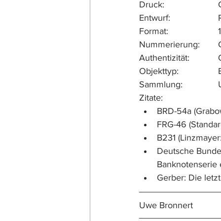
E
F
N
Au
O
S
Zitate:			
BRD-54a (Grabow
FRG-46 (Standard
B231 (Linzmayer
Deutsche Bundes
Banknotenserie e
Gerber: Die let
Uwe Bronnert