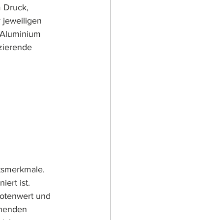
 Druck, 
 jeweiligen 
 Aluminium 
zierende 
tsmerkmale. 
ert ist. 
Notenwert und 
henden 