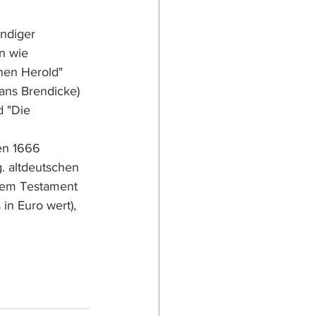
ndiger 
n wie 
chen Herold" 
ans Brendicke) 
d "Die 
en 1666 
. altdeutschen 
nem Testament 
in Euro wert), 