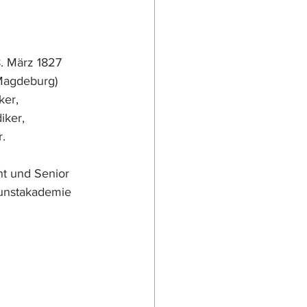
8. März 1827 
 Magdeburg) 
ker, 
iker, 
.
nt und Senior 
unstakademie 