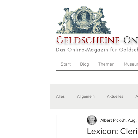
Geldscheine
-On
Das Online-Magazin für Geldsc
Start
Blog
Themen
Museu
Alles
Allgemein
Aktuelles
A
Albert Pick
31. Aug.
Veranstaltungen
Zitate
Aus
Lexicon: Cler