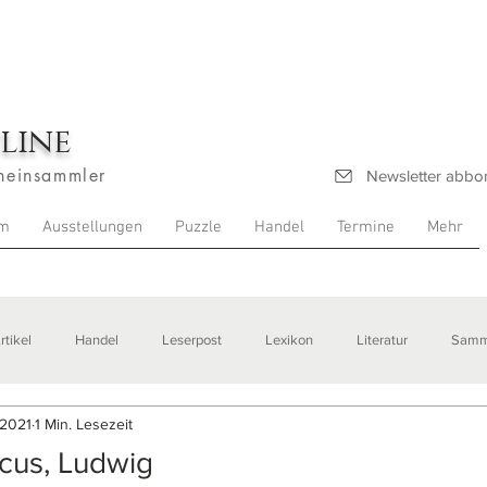
line
heinsammler
Newsletter abbo
m
Ausstellungen
Puzzle
Handel
Termine
Mehr
rtikel
Handel
Leserpost
Lexikon
Literatur
Samm
 2021
1 Min. Lesezeit
stellungen
icus, Ludwig