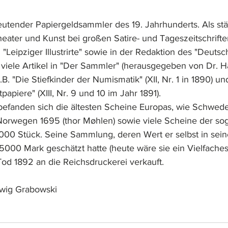
eutender Papiergeldsammler des 19. Jahrhunderts. Als stä
Theater und Kunst bei großen Satire- und Tageszeitschrifte
"Leipziger Illustrirte" sowie in der Redaktion des "Deuts
h viele Artikel in "Der Sammler" (herausgegeben von Dr. H
B. "Die Stiefkinder der Numismatik" (XII, Nr. 1 in 1890) un
apiere" (XIII, Nr. 9 und 10 im Jahr 1891). 
befanden sich die ältesten Scheine Europas, wie Schwed
orwegen 1695 (thor Møhlen) sowie viele Scheine der sog
000 Stück. Seine Sammlung, deren Wert er selbst in sei
000 Mark geschätzt hatte (heute wäre sie ein Vielfaches 
d 1892 an die Reichsdruckerei verkauft.
dwig Grabowski