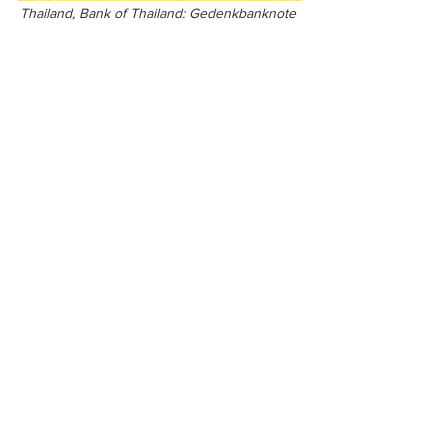
Thailand, Bank of Thailand: Gedenkbanknote 
zu 16 Baht von 2007, 
Format 147 x 229 mm, Vorder- und Rückseite.
Polen, Polska Krajowa Kasa Pozyczkowa: 
5000 Marek vom 7. Februar 1920, 
Format 224 x 142 mm, Vorderseite.