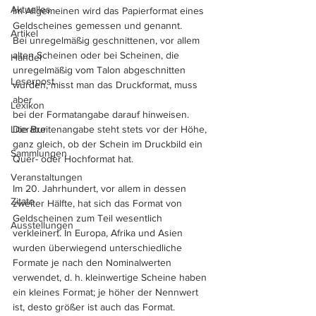
Aktuelles
Im Allgemeinen wird das Papierformat eines 
Geldscheines gemessen und genannt. 
Artikel
Bei unregelmäßig geschnittenen, vor allem 
alten Scheinen oder bei Scheinen, die 
Handel
unregelmäßig vom Talon abgeschnitten 
Leserpost
wurden, misst man das Druckformat, muss 
aber 
Lexikon
bei der Formatangabe darauf hinweisen.
Literatur
Die Breitenangabe steht stets vor der Höhe, 
ganz gleich, ob der Schein im Druckbild ein 
Sammlungen
Quer- oder Hochformat hat.
Veranstaltungen
Im 20. Jahrhundert, vor allem in dessen 
Zitate
zweiter Hälfte, hat sich das Format von 
Geldscheinen zum Teil wesentlich 
Ausstellungen
verkleinert. In Europa, Afrika und Asien 
wurden überwiegend unterschiedliche 
Formate je nach den Nominalwerten 
verwendet, d. h. kleinwertige Scheine haben 
ein kleines Format; je höher der Nennwert 
ist, desto größer ist auch das Format. 