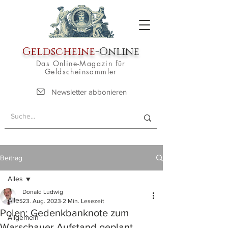
Geldscheine
-Online
Das Online-Magazin für
Geldscheinsammler
Newsletter abbonieren
Beitrag
Alles
Donald Ludwig
Alles
23. Aug. 2023
2 Min. Lesezeit
Polen: Gedenkbanknote zum
Allgemein
Warschauer Aufstand geplant