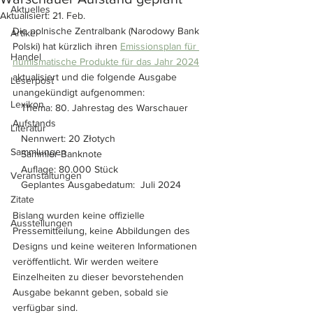
Aktuelles
Aktualisiert:
21. Feb.
Die polnische Zentralbank (Narodowy Bank 
Artikel
Polski) hat kürzlich ihren 
Emissionsplan für 
Handel
numismatische Produkte für das Jahr 2024
aktualisiert und die folgende Ausgabe 
Leserpost
unangekündigt aufgenommen:
Lexikon
   Thema: 80. Jahrestag des Warschauer 
Aufstands
Literatur
   Nennwert: 20 Złotych 
Sammlungen
   Sammler-Banknote
   Auflage: 80.000 Stück
Veranstaltungen
   Geplantes Ausgabedatum:  Juli 2024
Zitate
Bislang wurden keine offizielle 
Ausstellungen
Pressemitteilung, keine Abbildungen des 
Designs und keine weiteren Informationen 
veröffentlicht. Wir werden weitere 
Einzelheiten zu dieser bevorstehenden 
Ausgabe bekannt geben, sobald sie 
verfügbar sind.