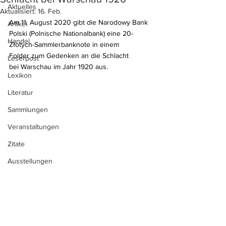
Aktuelles
Aktualisiert:
16. Feb.
Am 11. August 2020 gibt die Narodowy Bank 
Artikel
Polski (Polnische Nationalbank) eine 20-
Handel
Złotych-Sammlerbanknote in einem 
Folder zum Gedenken an die Schlacht 
Leserpost
bei Warschau im Jahr 1920 aus.
Lexikon
Literatur
Sammlungen
Veranstaltungen
Zitate
Ausstellungen