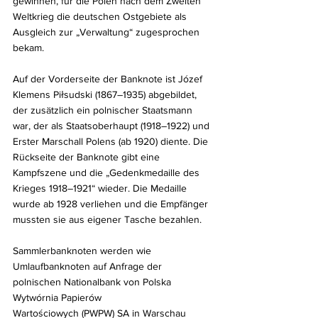
gewinnen, für die Polen nach dem Zweiten 
Weltkrieg die deutschen Ostgebiete als 
Ausgleich zur „Verwaltung“ zugesprochen 
bekam.
Auf der Vorderseite der Banknote ist Józef 
Klemens Piłsudski (1867–1935) abgebildet, 
der zusätzlich ein polnischer Staatsmann 
war, der als Staatsoberhaupt (1918–1922) und 
Erster Marschall Polens (ab 1920) diente. Die 
Rückseite der Banknote gibt eine 
Kampfszene und die „Gedenkmedaille des 
Krieges 1918–1921“ wieder. Die Medaille 
wurde ab 1928 verliehen und die Empfänger 
mussten sie aus eigener Tasche bezahlen.
Sammlerbanknoten werden wie 
Umlaufbanknoten auf Anfrage der 
polnischen Nationalbank von Polska 
Wytwórnia Papierów 
Wartościowych (PWPW) SA in Warschau 