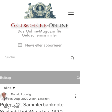
Geldscheine
-Online
Das Online-Magazin für
Geldscheinsammler
Newsletter abbonieren
Beitrag
Alles
Donald Ludwig
Alles
5. Aug. 2020
2 Min. Lesezeit
Polens 12. Sammlerbanknote:
Allgemein
Schlacht bei Warschau 1920