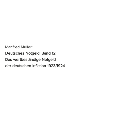
Manfred Müller:
Deutsches Notgeld, Band 12: 
Das wertbeständige Notgeld 
der deutschen Inflation 1923/1924
Titel: Gietl Verlag
ISBN: 978-3-86646-519-0
Auflage: 1. Auflage 2011
Format: 14,8 x 21 cm
Abbildungen: zahlreiche Schwarz-Weiß-
Abbildungen
Cover-Typ: Broschur
Seitenanzahl: 608