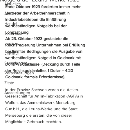
Aktuelles
Ende Oktober 1923 forderten immer mehr 
Vertreter der Arbeitnehmerschaft in 
Artikel
Industriebetrieben die Einführung 
Handel
wertbeständigen Notgelds bei der 
Lohnzahlung. 
Leserpost
Ab 23. Oktober 1923 gestattete die 
Lexikon
Reichsregierung Unternehmen bei Erfüllung 
bestimmter Bedingungen die Ausgabe von 
Literatur
wertbeständigem Notgeld in Goldmark mit 
Sammlungen
Dollar-Valutaklausel (Deckung durch Teile 
der Reichsgoldanleihe, 1 Dollar = 4.20 
Veranstaltungen
Goldmark, formale Erfordernisse). 
Zitate
In der Provinz Sachsen waren die Actien-
Ausstellungen
Gesellschaft für Anilin-Fabrikation (AGFA) in 
Wolfen, das Ammoniakwerk Merseburg 
G.m.b.H., die Leuna-Werke und die Stadt 
Merseburg die ersten, die von dieser 
Möglichkeit Gebrauch machten.