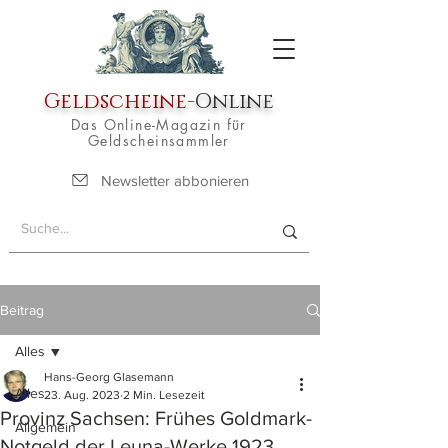
Geldscheine
-Online
Das Online-Magazin für
Geldscheinsammler
Newsletter abbonieren
Beitrag
Alles
Hans-Georg Glasemann
Alles
23. Aug. 2023
2 Min. Lesezeit
Provinz Sachsen: Frühes Goldmark-
Allgemein
Notgeld der Leuna-Werke 1923