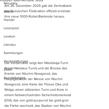
Aktuelles
Am 26. Dezember 2025 gab die Zentralbank 
der Russischen Föderation offiziell erstmals 
Artikel
ihre neue 1000-Rubel-Banknote heraus.
Handel
Leserpost
Lexikon
Literatur
Sammlungen
Veranstaltungen
Die Vorderseite zeigt den Nikolskaja-Turm 
(Sankt-Nikolaus-Turm) und die Brücke des 
Zitate
Kremls von Nischni Nowgorod, das 
Ausstellungen
Hauptgebäude der Messe von Nischni 
Nowgorod, eine Karte der Flüsse Oka und 
Wolga, einen stilisierten Turm und Kreis in 
einem farbwechselnden Sicherheitsmerkmal 
(OVI), das von gold-purpurrot bis gold-grün 
die Farbe wechselt, das Stadion von Nischni 