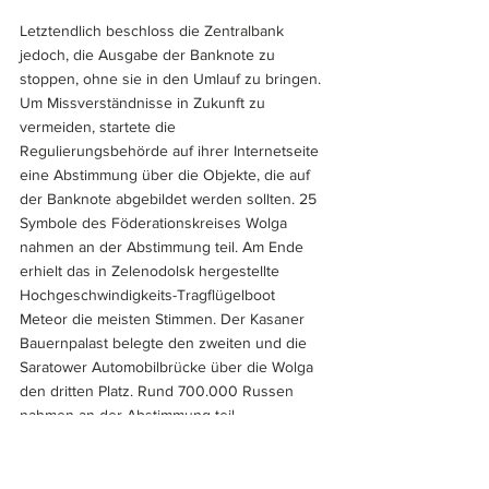
Letztendlich beschloss die Zentralbank 
jedoch, die Ausgabe der Banknote zu 
stoppen, ohne sie in den Umlauf zu bringen. 
Um Missverständnisse in Zukunft zu 
vermeiden, startete die 
Regulierungsbehörde auf ihrer Internetseite 
eine Abstimmung über die Objekte, die auf 
der Banknote abgebildet werden sollten. 25 
Symbole des Föderationskreises Wolga 
nahmen an der Abstimmung teil. Am Ende 
erhielt das in Zelenodolsk hergestellte 
Hochgeschwindigkeits-Tragflügelboot 
Meteor die meisten Stimmen. Der Kasaner 
Bauernpalast belegte den zweiten und die 
Saratower Automobilbrücke über die Wolga 
den dritten Platz. Rund 700.000 Russen 
nahmen an der Abstimmung teil.
Donald Ludwig
Weltbanknoten
Europa
Bauwerke
Donald Ludwig