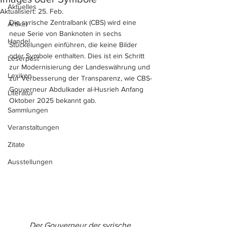
Aktuelles
Aktualisiert:
25. Feb.
Die syrische Zentralbank (CBS) wird eine 
Artikel
neue Serie von Banknoten in sechs 
Handel
Stückelungen einführen, die keine Bilder 
oder Symbole enthalten. Dies ist ein Schritt 
Leserpost
zur Modernisierung der Landeswährung und 
Lexikon
zur Verbesserung der Transparenz, wie CBS-
Gouverneur Abdulkader al-Husrieh Anfang 
Literatur
Oktober 2025 bekannt gab.
Sammlungen
Veranstaltungen
Zitate
Ausstellungen
Der Gouverneur der syrische 