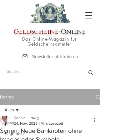
Geldscheine
-Online
Das Online-Magazin für
Geldscheinsammler
Newsletter abbonieren
Beitrag
Alles
Donald Ludwig
Alles
24. Nov. 2025
1 Min. Lesezeit
Syrien: Neue Banknoten ohne
Allgemein
Images oder Symbole