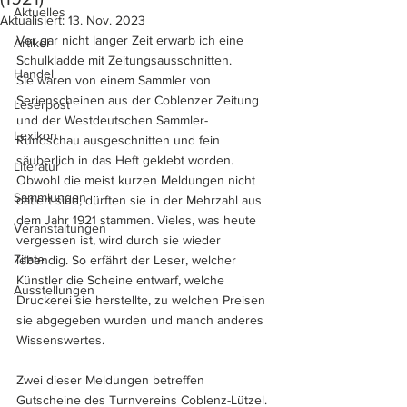
Aktuelles
Aktualisiert:
13. Nov. 2023
Vor gar nicht langer Zeit erwarb ich eine 
Artikel
Schulkladde mit Zeitungsausschnitten. 
Handel
Sie waren von einem Sammler von 
Serienscheinen aus der Coblenzer Zeitung 
Leserpost
und der Westdeutschen Sammler-
Lexikon
Rundschau ausgeschnitten und fein 
säuberlich in das Heft geklebt worden. 
Literatur
Obwohl die meist kurzen Meldungen nicht 
Sammlungen
datiert sind, dürften sie in der Mehrzahl aus 
dem Jahr 1921 stammen. Vieles, was heute 
Veranstaltungen
vergessen ist, wird durch sie wieder 
Zitate
lebendig. So erfährt der Leser, welcher 
Künstler die Scheine entwarf, welche 
Ausstellungen
Druckerei sie herstellte, zu welchen Preisen 
sie abgegeben wurden und manch anderes 
Wissenswertes.
Zwei dieser Meldungen betreffen 
Gutscheine des Turnvereins Coblenz-Lützel. 