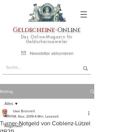
Geldscheine
-Online
Das Online-Magazin für
Geldscheinsammler
Newsletter abbonieren
Beitrag
Alles
Uwe Bronnert
Alles
18. Nov. 2019
4 Min. Lesezeit
Turner-Notgeld von Coblenz-Lützel
Allgemein
(1921)