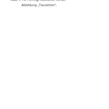
Abbildung „Tauziehen“.
Abb. 8: 75 Pfennig, Rückseite mit der 
Abbildung „Die Sieger“.