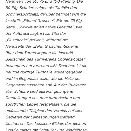
Nennwert von 50, 75 und 100 Pfennig. Die 
50 Pfg.-Scheine zeigen als Titelbild den 
Sommersportplatz, darüber befindet sich die 
Inschrift: „Fönnef Grosche“. Für die 75 Pfg.-
Serie, „Siwwwe nn’en halwe Grosche“, wie 
der Aufdruck sagt, ist als Titel der 
„Fluzehaafe“ gewählt, während die 
Nennseite der „Zehn Groschen-Scheine 
über dem Turnerwappen die Inschrift 
„Gutschein des Turnvereins Coblenz-Lützel“ 
besonders hervortreten läßt. Daneben ist die 
heutige dürftige Turnhalle wiedergegeben 
und im Gegensatz dazu, wie die Halle der 
Gegenwart aussehen soll. Auf der Rückseite 
aller Scheine sind äußerst gelungene 
Darstellungen aus dem turnerischen und 
sportlichen Leben festgehalten, die die 
umfassende Tätigkeit des Vereins auf allen 
Gebieten der Leibesübungen treffend 
illustrieren. Das köstliche Bildnis des kleinen 
Liga-Säuglings mit Schnuller und Windelhose 