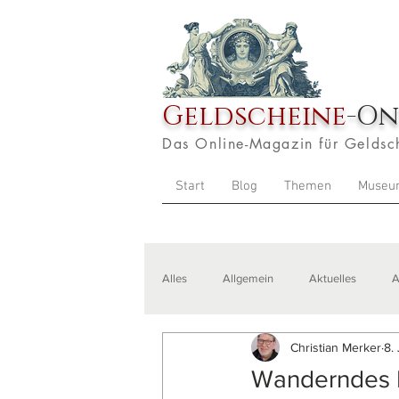
Geldscheine
-On
Das Online-Magazin für Geldsc
Start
Blog
Themen
Museu
Alles
Allgemein
Aktuelles
A
Christian Merker
8.
Veranstaltungen
Zitate
Aus
Wanderndes Kl