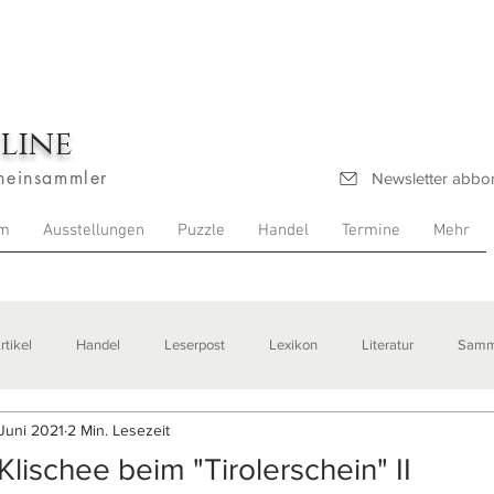
line
heinsammler
Newsletter abbo
m
Ausstellungen
Puzzle
Handel
Termine
Mehr
rtikel
Handel
Leserpost
Lexikon
Literatur
Samm
 Juni 2021
2 Min. Lesezeit
stellungen
ischee beim "Tirolerschein" II