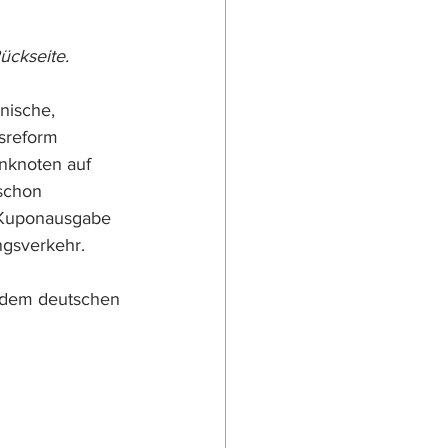
ückseite.
nische, 
sreform 
nknoten auf 
schon 
s Kuponausgabe 
ngsverkehr. 
t dem deutschen 