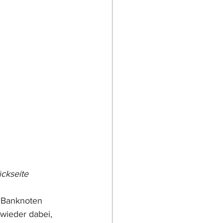
ückseite
h Banknoten 
wieder dabei, 