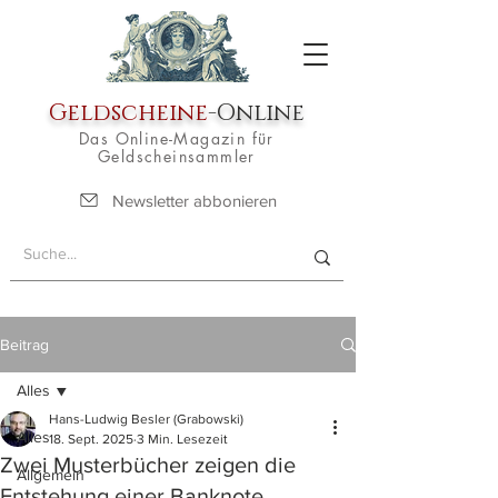
Geldscheine
-Online
Das Online-Magazin für
Geldscheinsammler
Newsletter abbonieren
Beitrag
Alles
Hans-Ludwig Besler (Grabowski)
Alles
18. Sept. 2025
3 Min. Lesezeit
Zwei Musterbücher zeigen die
Allgemein
Entstehung einer Banknote