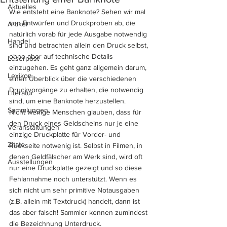
Aktuelles
Wie entsteht eine Banknote? Sehen wir mal 
von Entwürfen und Druckproben ab, die 
Artikel
natürlich vorab für jede Ausgabe notwendig 
Handel
sind und betrachten allein den Druck selbst, 
ohne aber auf technische Details 
Leserpost
einzugehen. Es geht ganz allgemein darum, 
Lexikon
einen Überblick über die verschiedenen 
Druckvorgänge zu erhalten, die notwendig 
Literatur
sind, um eine Banknote herzustellen. 
Sammlungen
Nicht wenige Menschen glauben, dass für 
den Druck eines Geldscheins nur je eine 
Veranstaltungen
einzige Druckplatte für Vorder- und 
Zitate
Rückseite notwenig ist. Selbst in Filmen, in 
denen Geldfälscher am Werk sind, wird oft 
Ausstellungen
nur eine Druckplatte gezeigt und so diese 
Fehlannahme noch unterstützt. Wenn es 
sich nicht um sehr primitive Notausgaben 
(z.B. allein mit Textdruck) handelt, dann ist 
das aber falsch! Sammler kennen zumindest 
die Bezeichnung Unterdruck. 