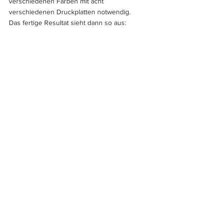
verschiedenen Farben mit acht 
verschiedenen Druckplatten notwendig. 
Das fertige Resultat sieht dann so aus:
Einseitige Druckprobe der Rückseite.