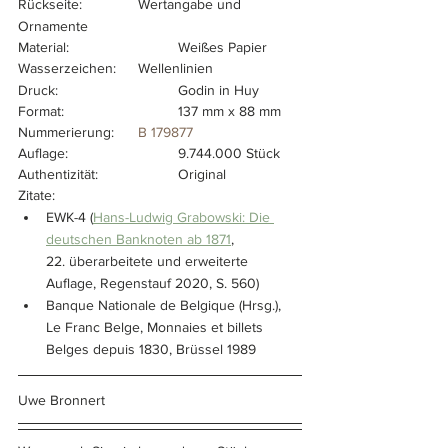
Rückseite:		Wertangabe und 
Ornamente
Material:			Weißes Papier
Wasserzeichen: 	Wellenlinien
Druck:			Godin in Huy
Format:			137 mm x 88 mm
Nummerierung:	
B 179877
Auflage:			9.744.000 Stück
Authentizität:		Original
Zitate:
EWK-4 (
Hans-Ludwig Grabowski: Die 
deutschen Banknoten ab 1871
, 
22. überarbeitete und erweiterte 
Auflage, Regenstauf 2020, S. 560)
Banque Nationale de Belgique (Hrsg.), 
Le Franc Belge, Monnaies et billets 
Belges depuis 1830, Brüssel 1989
Uwe Bronnert