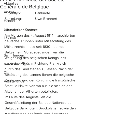
Aktuelles
Générale de Belgique
Artikel
Objekttyp:		Banknote
Sammlung:		Uwe Bronnert
Handel
Leserpost
Historischer Kontext:
Am Morgen des 4. August 1914 marschierten 
Lexikon
deutsche Truppen unter Missachtung des 
Literatur
Völkerrechts in das seit 1830 neutrale 
Belgien ein. Vorausgegangen war die 
Sammlungen
Weigerung des belgischen Königs, das 
deutsche Militär in Richtung Frankreich 
Veranstaltungen
durch das Land ziehen zu lassen. Nach der 
Zitate
Besetzung des Landes flohen die belgische 
Regierung und der König in die französische 
Ausstellungen
Stadt Le Havre, von wo aus sie sich an den 
Aktionen der Alliierten beteiligten. 
Im Laufe des Augusts ließ die 
Geschäftsleitung der Banque Nationale de 
Belgique Banknoten, Druckplatten sowie den 
Metallbestand der Bank über Antwerpen 