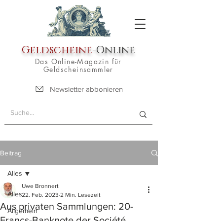
Geldscheine
-Online
Das Online-Magazin für
Geldscheinsammler
Newsletter abbonieren
Beitrag
Alles
Uwe Bronnert
Alles
22. Feb. 2023
2 Min. Lesezeit
Aus privaten Sammlungen: 20-
Allgemein
Francs-Banknote der Société