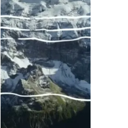
die von der Schweizerische Nationalbank (SNB)
im Oktober 2024 angekündigt wurde. Diese
neuen Banknoten sollen eine Hommage an die
einzigartige Topografie des Landes, vom Jura
über das Mittelland bis zu den Alpen sein, und
die Schweiz von ihren tiefsten Tälern bis zu ihren
höchsten Gipfeln zeigen. Die neue Serie soll
außerdem die Vielfalt des Leben