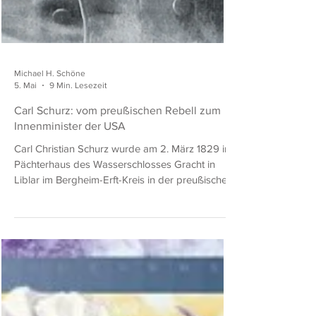
Michael H. Schöne
5. Mai
9 Min. Lesezeit
Carl Schurz: vom preußischen Rebell zum
Innenminister der USA
Carl Christian Schurz wurde am 2. März 1829 im
Pächterhaus des Wasserschlosses Gracht in
Liblar im Bergheim-Erft-Kreis in der preußischen
Rheinprovinz geboren und war der älteste Sohn
des Dorflehrers Christian Schurz und seiner
Ehefrau Marianne. Ab 1836 besuchte er die
Schule im Dorf; ein Jahr später wechselte er zur
Elementarschule in Brühl. Das Lehrergehalt