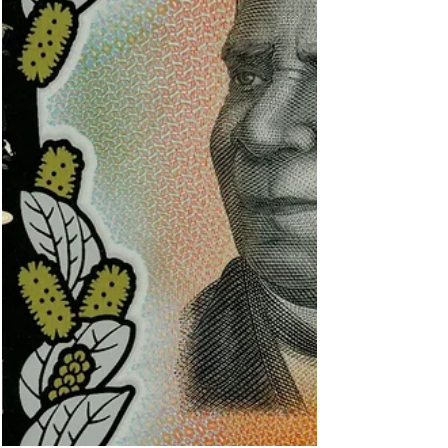
Neue Weltbanknoten-Varianten: Januar
2025, Teil 1
Barbados, Chile, Kuba, Mongolei, Philippinen,
Schweiz, Südsudan, Thailand, Vietnam,
Westafrikanische Staaten (Benin, Elfenbeinküste,
Senegal) BNB = The Banknote Book (von Owen
W. Linzmayer) SCWPM = Standard Catalog of
World Paper Money (eingestellt) Barbados 20
Dollars von 2024 BNB B242b: wie BNB B242a
(SCWPM nicht gelistet), aber mit neuer
Unterschrift (Greenidge) und neuem Jahr. 100
Dollars von 2024 BNB B244b: wie BNB B244a
(SCWPM nicht gelistet), aber mit neuer
Unterschri