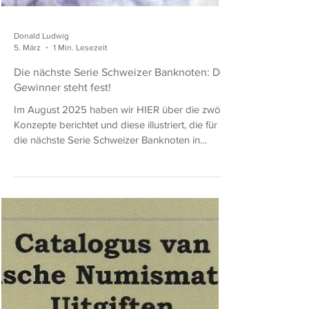
Donald Ludwig
5. März
1 Min. Lesezeit
Die nächste Serie Schweizer Banknoten: Der
Gewinner steht fest!
Im August 2025 haben wir HIER über die zwölf
Konzepte berichtet und diese illustriert, die für
die nächste Serie Schweizer Banknoten in
Betracht gezogen wurden. Emphase Ltd. hat mit
seinem Entwurf „Concept J“ den
Designwettbewerb für die neue Banknotenserie
gewonnen. Die Schweizerische Nationalbank
beauftragte Emphase Ltd. unter der Leitung von