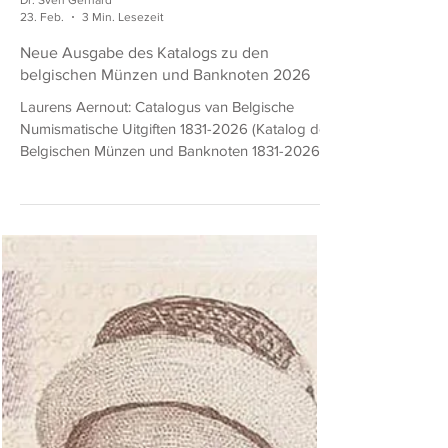
Dr. Sven Gerhard
23. Feb.
3 Min. Lesezeit
Neue Ausgabe des Katalogs zu den
belgischen Münzen und Banknoten 2026
Laurens Aernout: Catalogus van Belgische
Numismatische Uitgiften 1831-2026 (Katalog der
Belgischen Münzen und Banknoten 1831-2026)
Numismatica Zuidwest-Vlaanderen / Belgien
2025. Softcover, 560 Seiten, 12 x 17 cm,
schwarz-weiß. In niederländischer Sprache.
ISBN 9-789082-4490-44 Preis: EUR 24 plus
Porto. Zu bestellen beim Autor:
aernout_laurens@hotmail.com Im handlichen