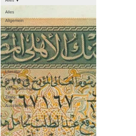
Alles
Alles
Allgemein
Aktuelles
Artikel
Handel
Leserpost
Lexikon
Literatur
Sammlungen
Veranstaltungen
Zitate
Ausstellungen