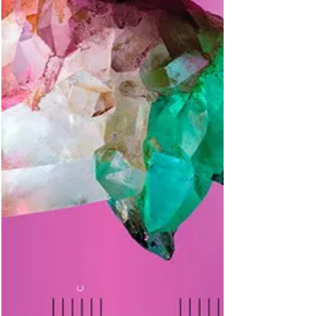
BNB B558c: wie BNB B558b (SCWPM nicht
gelistet), aber mit neuem Datum (Agosto de
2025). Aserbaidschan 50 Manat von 2025 BNB
B412b: wie BNB B412a (SCWPM nicht gelistet),
aber mit neuer Unterschaft (Kazimov) oben links
statt ob