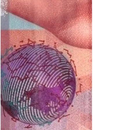
mit der Entwicklung ihrer zehnten
Banknotenserie. Damit stellt sie sicher, dass die
Schweizer Banknoten in Bezug auf Funktionalität
und Sicherheit auch langfristig den neuesten
Standards entsprechen. Das Thema der neuen
Banknotenserie lautet „Die Schweiz und ihre
Höhenlagen“. Die neuen Banknoten sollen eine
Hommage an die einzigartige Topografie des
Landes, vom Jura über das Mittelland bis zu den
Alpen sein, und die Schweiz von ih