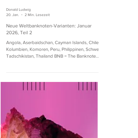
Donald Ludwig
20. Jan.
2 Min. Lesezeit
Neue Weltbanknoten-Varianten: Januar
2026, Teil 2
Angola, Aserbaidschan, Cayman Islands, Chile,
Kolumbien, Komoren, Peru, Philippinen, Schweiz,
Tadschikistan, Thailand BNB = The Banknote
Book (von Owen W. Linzmayer) SCWPM =
Standard Catalog of World Paper Money
(eingestellt) Angola 500 Kwanzas von 2025