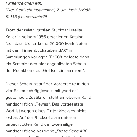
Firmenzeichen MX,
"Der Geldscheinsammler", 2. Jg., Heft 3/1988, 
S. 146 (Leserzuschrift).
Trotz der relativ großen Stückzahl stellte 
Keller in seinem 1956 erschienen Katalog 
fest, dass bisher keine 20.000-Mark-Noten 
mit dem Firmenbuchstaben „MX“ in 
Sammlungen vorlägen.
[1]
 1988 meldete dann 
ein Sammler den hier abgebildeten Schein 
der Redaktion des „Geldscheinsammlers“.
Dieser Schein ist auf der Vorderseite in den 
vier Ecken schräg jeweils mit „wertlos“ 
gestempelt. Zusätzlich steht am oberen Rand 
handschriftlich „Tewes“. Das vorgesetzte 
Wort ist wegen eines Tintenkleckses nicht 
lesbar. Auf der Rückseite am unteren 
unbedruckten Rand der zweizeilige 
handschriftliche Vermerk: 
„Diese Serie MX 