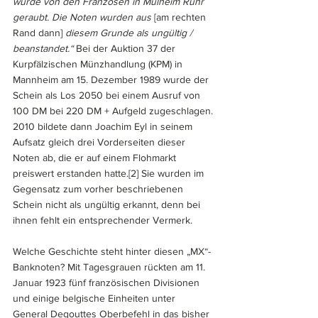
wurde von den Franzosen in Mülheim Ruhr 
geraubt. Die Noten wurden aus 
[am rechten 
Rand dann]
 diesem Grunde als ungültig / 
beanstandet.“ 
Bei der Auktion 37 der 
Kurpfälzischen Münzhandlung (KPM) in 
Mannheim am 15. Dezember 1989 wurde der 
Schein als Los 2050 bei einem Ausruf von 
100 DM bei 220 DM + Aufgeld zugeschlagen.
2010 bildete dann Joachim Eyl in seinem 
Aufsatz gleich drei Vorderseiten dieser 
Noten ab, die er auf einem Flohmarkt 
preiswert erstanden hatte.
[2]
 Sie wurden im 
Gegensatz zum vorher beschriebenen 
Schein nicht als ungültig erkannt, denn bei 
ihnen fehlt ein entsprechender Vermerk.
Welche Geschichte steht hinter diesen „MX“-
Banknoten? Mit Tagesgrauen rückten am 11. 
Januar 1923 fünf französischen Divisionen 
und einige belgische Einheiten unter 
General Degouttes Oberbefehl in das bisher 