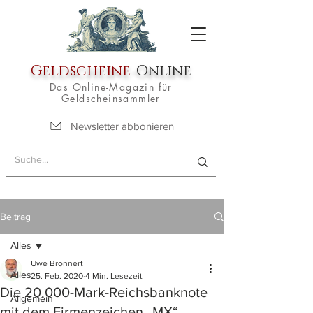
Geldscheine
-Online
Das Online-Magazin für
Geldscheinsammler
Newsletter abbonieren
Beitrag
Alles
Uwe Bronnert
Alles
25. Feb. 2020
4 Min. Lesezeit
Die 20.000-Mark-Reichsbanknote
Allgemein
mit dem Firmenzeichen „MX“