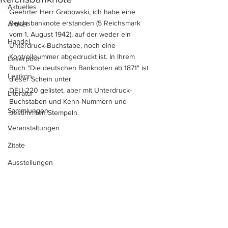
Aktuelles
Geehrter Herr Grabowski, ich habe eine 
Reichsbanknote erstanden (5 Reichsmark 
Artikel
vom 1. August 1942), auf der weder ein 
Handel
Unterdruck-Buchstabe, noch eine 
Kontrollnummer abgedruckt ist. In Ihrem 
Leserpost
Buch "Die deutschen Banknoten ab 1871" ist 
Lexikon
dieser Schein unter 
DEU-220 gelistet, aber mit Unterdruck-
Literatur
Buchstaben und Kenn-Nummern und 
Sammlungen
bestimmten Stempeln.
Veranstaltungen
Zitate
Ausstellungen