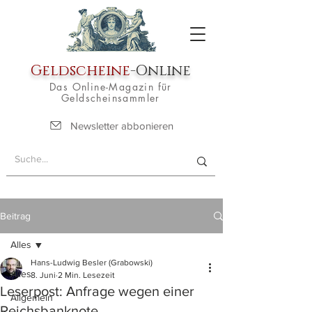
Geldscheine
-Online
Das Online-Magazin für
Geldscheinsammler
Newsletter abbonieren
Beitrag
Alles
Hans-Ludwig Besler (Grabowski)
Alles
8. Juni
2 Min. Lesezeit
Leserpost: Anfrage wegen einer
Allgemein
Reichsbanknote