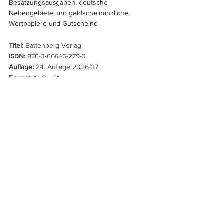
Besatzungsausgaben, deutsche 
Nebengebiete und geldscheinähnliche 
Wertpapiere und Gutscheine
Titel:
 Battenberg Verlag
ISBN:
 978-3-86646-279-3
Auflage:
 24. Auflage 2026/27
Format:
 14,8 x 21 cm
Abbildungen:
 durchgehend farbig
Cover-Typ:
 Hardcover
Seitenanzahl:
 ca. 880 Seiten
Preis:
 39,90 EUR
Erscheinungstermin:
 Ende Oktober 2026
Europa
Deutschland
Hans-Ludwig Grabowski
Zweiter Weltkrieg
Reichsmark
Unfertige Drucke
Deutsche
Leserpost