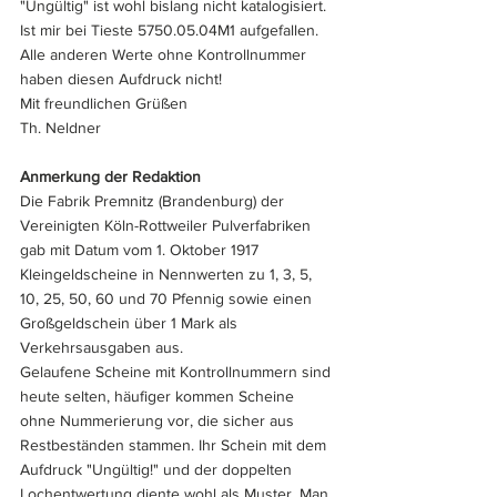
"Ungültig" ist wohl bislang nicht katalogisiert. 
Ist mir bei Tieste 5750.05.04M1 aufgefallen. 
Alle anderen Werte ohne Kontrollnummer 
haben diesen Aufdruck nicht!
Mit freundlichen Grüßen
Th. Neldner
Anmerkung der Redaktion
Die Fabrik Premnitz (Brandenburg) der 
Vereinigten Köln-Rottweiler Pulverfabriken 
gab mit Datum vom 1. Oktober 1917 
Kleingeldscheine in Nennwerten zu 1, 3, 5, 
10, 25, 50, 60 und 70 Pfennig sowie einen 
Großgeldschein über 1 Mark als 
Verkehrsausgaben aus.
Gelaufene Scheine mit Kontrollnummern sind 
heute selten, häufiger kommen Scheine 
ohne Nummerierung vor, die sicher aus 
Restbeständen stammen. Ihr Schein mit dem 
Aufdruck "Ungültig!" und der doppelten 
Lochentwertung diente wohl als Muster. Man 