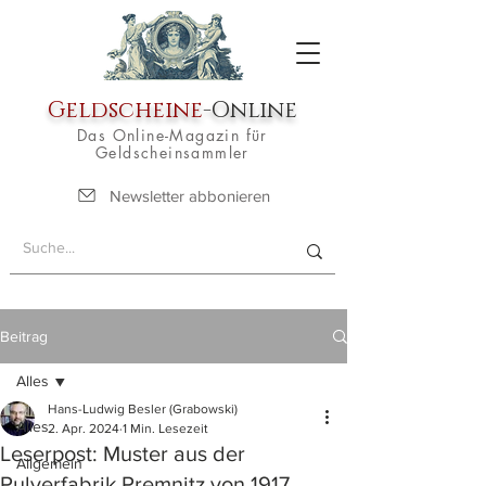
Geldscheine
-Online
Das Online-Magazin für
Geldscheinsammler
Newsletter abbonieren
Beitrag
Alles
Hans-Ludwig Besler (Grabowski)
Alles
2. Apr. 2024
1 Min. Lesezeit
Leserpost: Muster aus der
Allgemein
Pulverfabrik Premnitz von 1917