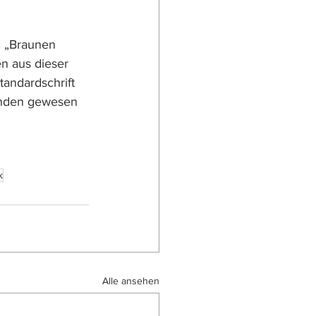
. „Braunen 
 aus dieser 
andardschrift 
inden gewesen 
k
Alle ansehen