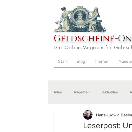
Geldscheine
-On
Das Online-Magazin für Geldsc
Start
Blog
Themen
Museu
Alles
Allgemein
Aktuelles
A
Hans-Ludwig Besler
Veranstaltungen
Zitate
Aus
Leserpost: U