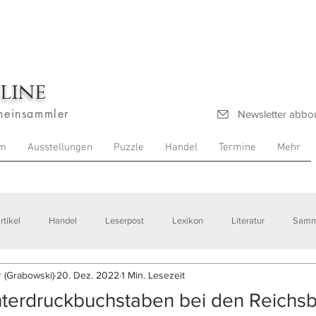
line
heinsammler
Newsletter abbo
m
Ausstellungen
Puzzle
Handel
Termine
Mehr
rtikel
Handel
Leserpost
Lexikon
Literatur
Samm
 (Grabowski)
20. Dez. 2022
1 Min. Lesezeit
stellungen
nterdruckbuchstaben bei den Reichs