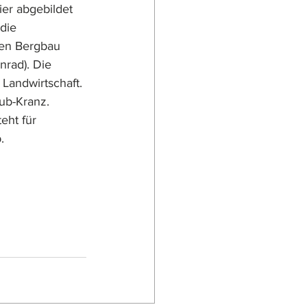
er abgebildet 
die 
den Bergbau 
nrad). Die 
Landwirtschaft. 
ub-Kranz. 
eht für 
.