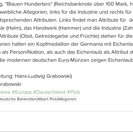
g. "Blauen Hunderters" (Reichsbanknote über 100 Mark, hi
eibliche Allegorien, links für die Industrie und rechts für 
tsprechenden Attributen. Links findet man Attribute für  
ilitär (Helm), das Handwerk (Hammer) und die Industrie (Zah
tribute (Obst, Getreidegarbe und Früchte) stehen für die 
orien halten ein Kopfmedaillon der Germania mit Eichenla
ls Personifikation, als auch das Eichenlaub als Attribut st
 die modernen deutschen Euro-Münzen zeigen Eichenlaub
eitung: Hans-Ludwig Grabowski)
Grabowski
eine
#Europa
#Deutschland
#Pick
Deutsche Banknoten
Albert Pick
Allegorien