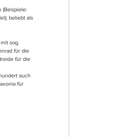
 (Beispiele: 
); beliebt als 
mit sog. 
hnrad für die 
reide für die 
rhundert auch 
axonia für 