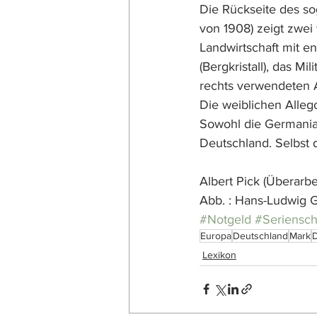
Die Rückseite des so
von 1908) zeigt zwei w
Landwirtschaft mit en
(Bergkristall), das M
rechts verwendeten At
Die weiblichen Alleg
Sowohl die Germania a
Deutschland. Selbst
Albert Pick (Überarb
Abb. : Hans-Ludwig 
#Notgeld
#Seriensch
Europa
Deutschland
Mark
Lexikon