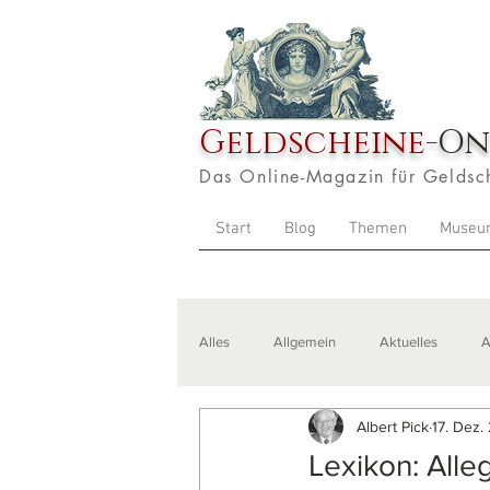
Geldscheine
-On
Das Online-Magazin für Geldsc
Start
Blog
Themen
Museu
Alles
Allgemein
Aktuelles
A
Albert Pick
17. Dez.
Veranstaltungen
Zitate
Aus
Lexikon: Alle