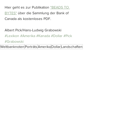
Hier geht es zur Publikation 
"BEADS TO 
BYTES"
 über die Sammlung der Bank of 
Canada als kostenloses PDF.
Albert Pick/Hans-Ludwig Grabowski
#Lexikon
#Amerika
#Kanada
#Dollar
#Pick
#Grabowski
Weltbanknoten
Porträts
Amerika
Dollar
Landschaften
Banken
Kanada
Lexikon
Alle ansehen
Ähnliche Beiträge