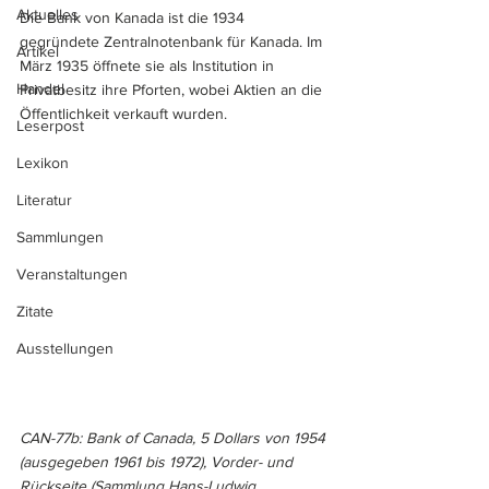
Aktuelles
Die Bank von Kanada ist die 1934 
gegründete Zentralnotenbank für Kanada. Im 
Artikel
März 1935 öffnete sie als Institution in 
Handel
Privatbesitz ihre Pforten, wobei Aktien an die 
Öffentlichkeit verkauft wurden.
Leserpost
Lexikon
Literatur
Sammlungen
Veranstaltungen
Zitate
Ausstellungen
CAN-77b: Bank of Canada, 5 Dollars von 1954 
(ausgegeben 1961 bis 1972), Vorder- und 
Rückseite (Sammlung Hans-Ludwig 