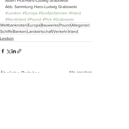
Albert Pick/Hans-Ludwig Grabowski
Abb. Sammlung Hans-Ludwig Grabowski
#Lexikon
#Europa
#Großbritannien
#Irland
#Nordirland
#Pound
#Pick
#Grabowski
Weltbanknoten
Europa
Bauwerke
Pound
Allegorien
Schiffe
Banken
Landwirtschaft
Verkehr
Irland
Lexikon
Alle ansehen
Ähnliche Beiträge