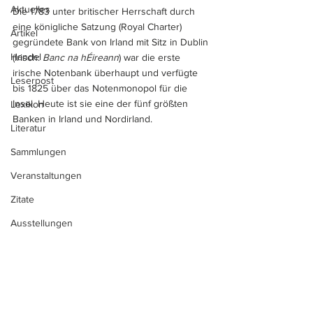
Aktuelles
Die 1783 unter britischer Herrschaft durch 
eine königliche Satzung (Royal Charter) 
Artikel
gegründete Bank von Irland mit Sitz in Dublin 
Handel
(
Irisch: 
Banc na hÉireann
)
 war die erste 
irische Notenbank überhaupt und verfügte 
Leserpost
bis 1825 über das Notenmonopol für die 
Insel. Heute ist sie eine der fünf größten 
Lexikon
Banken in Irland und Nordirland.
Literatur
Sammlungen
Veranstaltungen
Zitate
Ausstellungen