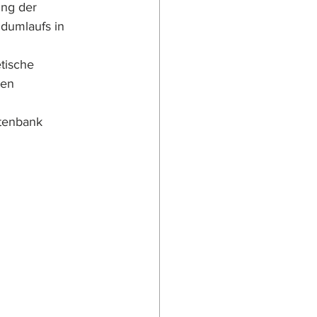
ng der 
dumlaufs in 
tische 
nen 
tenbank 