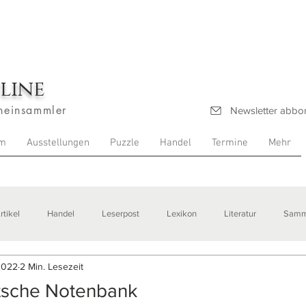
line
heinsammler
Newsletter abbo
m
Ausstellungen
Puzzle
Handel
Termine
Mehr
rtikel
Handel
Leserpost
Lexikon
Literatur
Samm
2022
2 Min. Lesezeit
stellungen
tsche Notenbank