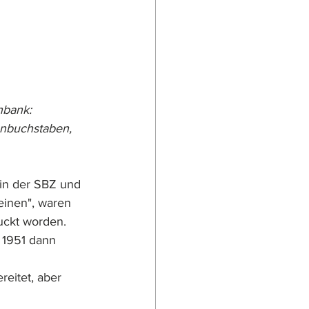
nbank: 
enbuchstaben, 
in der SBZ und 
inen", waren 
uckt worden. 
 1951 dann 
eitet, aber 