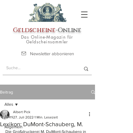
Geldscheine
-Online
Das Online-Magazin für
Geldscheinsammler
Newsletter abbonieren
Beitrag
Alles
Albert Pick
Alles
27. Juli 2022
1 Min. Lesezeit
Lexikon: DuMont-Schauberg, M.
Allgemein
Die Großdruckerei M. DuMont-Schauberg in 