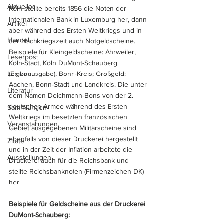
Aktuelles
Köln stellte bereits 1856 die Noten der 
Internationalen Bank in Luxemburg her, dann 
Artikel
aber während des Ersten Weltkriegs und in 
Handel
der Nachkriegszeit auch Notgeldscheine. 
Beispiele für Kleingeldscheine: Ahrweiler, 
Leserpost
Köln-Stadt, Köln DuMont-Schauberg 
Lexikon
(Eigenausgabe), Bonn-Kreis; Großgeld: 
Aachen, Bonn-Stadt und Landkreis. Die unter 
Literatur
dem Namen Deichmann-Bons von der 2. 
deutschen Armee während des Ersten 
Sammlungen
Weltkriegs im besetzten französischen 
Veranstaltungen
Gebiet ausgegebenen Militärscheine sind 
ebenfalls von dieser Druckerei hergestellt 
Zitate
und in der Zeit der Inflation arbeitete die 
Ausstellungen
Druckerei auch für die Reichsbank und 
stellte Reichsbanknoten (Firmenzeichen DK) 
her.
Beispiele für Geldscheine aus der Druckerei 
DuMont-Schauberg: