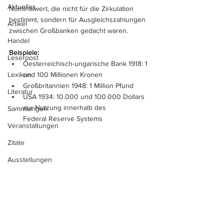
Aktuelles
Nominalwert, die nicht für die Zirkulation 
bestimmt, sondern für Ausgleichszahlungen 
Artikel
zwischen Großbanken gedacht waren.
Handel
Beispiele:
Leserpost
Oesterreichisch-ungarische Bank 1918: 1 
Lexikon
und 100 Millionen Kronen
Großbritannien 1948: 1 Million Pfund
Literatur
USA 1934: 10.000 und 100.000 Dollars 
zur Nutzung innerhalb des 
Sammlungen
Federal Reserve Systems
Veranstaltungen
Zitate
Ausstellungen