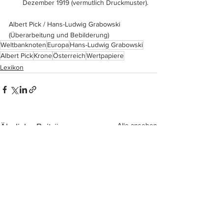
Dezember 1919 (vermutlich Druckmuster).
Albert Pick / Hans-Ludwig Grabowski 
(Überarbeitung und Bebilderung)
Weltbanknoten
Europa
Hans-Ludwig Grabowski
Albert Pick
Krone
Österreich
Wertpapiere
Lexikon
Alle ansehen
Ähnliche Beiträge