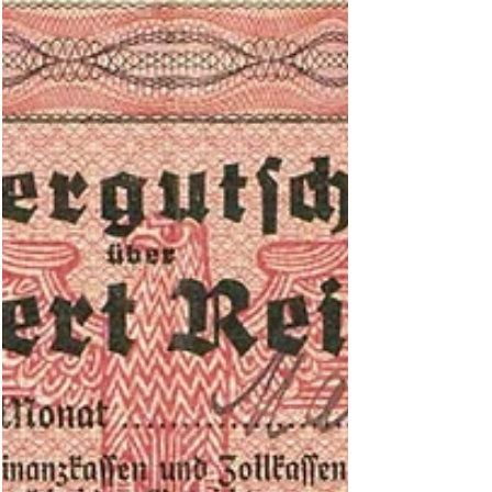
Reichsgoldanleihe wurden deshalb für den
Geldumlauf zugelassen, was zu einer geringen
Entspannung der Lage führte, aber nur als
Provisorium bis zur notwendigen Neuordnung
der deutschen Währung diente. Die ganzen