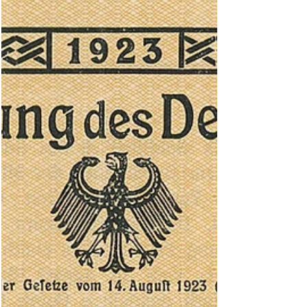
Elsass-Lothringen sowie das linke Rheinufer mit
den Brückenköpfen Mainz, Koblenz und Köln
von deutschen Truppen geräumt und diverses
Kriegsmaterial den Alliierten übergeben werden,
sondern auch 5.000 Lokomotiven, 150.000
Eisenbah