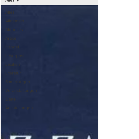
Alles
Alles
Allgemein
Aktuelles
Artikel
Handel
Leserpost
Lexikon
Literatur
Sammlungen
Veranstaltungen
Zitate
Ausstellungen