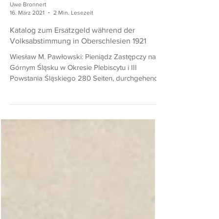
Uwe Bronnert
16. März 2021
2 Min. Lesezeit
Katalog zum Ersatzgeld während der
Volksabstimmung in Oberschlesien 1921
Wiesław M. Pawłowski: Pieniądz Zastępczy na
Górnym Śląsku w Okresie Plebiscytu i III
Powstania Śląskiego 280 Seiten, durchgehend
farbig...