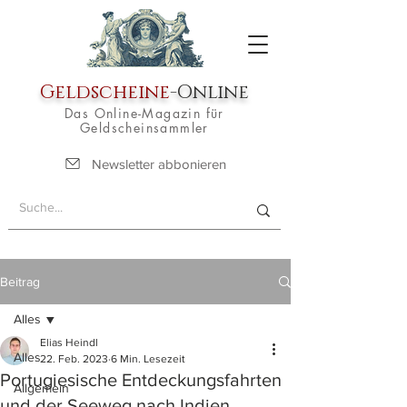
Geldscheine
-Online
Das Online-Magazin für
Geldscheinsammler
Newsletter abbonieren
Beitrag
Alles
Elias Heindl
Alles
22. Feb. 2023
6 Min. Lesezeit
Portugiesische Entdeckungsfahrten
Allgemein
und der Seeweg nach Indien