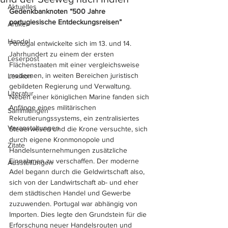
Aktuelles
Gedenkbanknoten “500 Jahre 
portugiesische Entdeckungsreisen”
Artikel
Handel
Portugal entwickelte sich im 13. und 14. 
Jahrhundert zu einem der ersten 
Leserpost
Flächenstaaten mit einer vergleichsweise 
modernen, in weiten Bereichen juristisch 
Lexikon
gebildeten Regierung und Verwaltung. 
Literatur
Neben einer königlichen Marine fanden sich 
Anfänge eines militärischen 
Sammlungen
Rekrutierungssystems, ein zentralisiertes 
Veranstaltungen
Steuerwesen und die Krone versuchte, sich 
durch eigene Kronmonopole und 
Zitate
Handelsunternehmungen zusätzliche 
Einnahmen zu verschaffen. Der moderne 
Ausstellungen
Adel begann durch die Geldwirtschaft also, 
sich von der Landwirtschaft ab- und eher 
dem städtischen Handel und Gewerbe 
zuzuwenden. Portugal war abhängig von 
Importen. Dies legte den Grundstein für die 
Erforschung neuer Handelsrouten und 