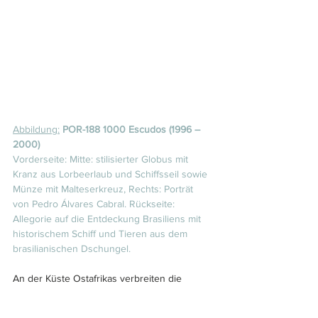
Abbildung:
 POR-188 1000 Escudos (1996 – 
2000)
Vorderseite: Mitte: stilisierter Globus mit 
Kranz aus Lorbeerlaub und Schiffsseil sowie 
Münze mit Malteserkreuz, Rechts: Porträt 
von Pedro Álvares Cabral. Rückseite: 
Allegorie auf die Entdeckung Brasiliens mit 
historischem Schiff und Tieren aus dem 
brasilianischen Dschungel.
An der Küste Ostafrikas verbreiten die 
Portugiesen unter Cabral in den Folgejahren 
Furcht und Schrecken, indem sie 