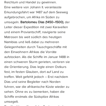
Reichtum und Handel zu gewinnen. 
Eine weitere von Johann II. veranlasste 
Erkundungsfahrt war 1487 auf dem Seeweg 
aufgebrochen, um Afrika im Süden zu 
umsegeln. 
Bartolomeu Dias (1450–1500)
, der 
Leiter dieser Expedition mit zwei Karavellen 
und einem Proviantschiff, navigierte seine 
Matrosen bis weit südlich des heutigen 
Namibias und ließ dabei zu mehreren 
Gelegenheiten durch Tauschgeschäfte mit 
den Einwohnern Afrikas die Vorräte 
aufstocken. Als die Schiffe im Januar 1488 in 
einen schweren Sturm gerieten, verloren sie 
die Orientierung. Dias legte einen Ostkurs 
fest, im festen Glauben, dort auf Land zu 
treffen. Weit gefehlt jedoch – Erst nachdem 
Dias und seine Begleiter nach Norden 
fuhren, war die afrikanische Küste wieder zu 
sehen. Ohne es zu bemerken, haben die 
Schiffe erstmals die Südspitze Afrikas 
umsegelt. 