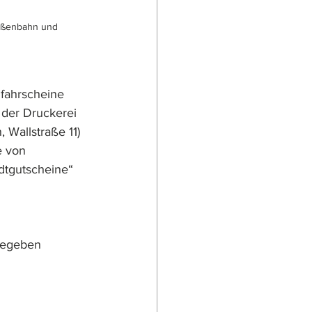
raßenbahn und 
lfahrscheine 
der Druckerei 
 Wallstraße 11) 
e von 
tgutscheine“ 
sgegeben