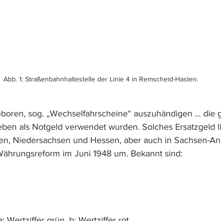
Abb. 1: Straßenbahnhaltestelle der Linie 4 in Remscheid-Hasten.
boren, sog. „Wechselfahrscheine“ auszuhändigen ... die 
ben als Notgeld verwendet wurden. Solches Ersatzgeld li
len, Niedersachsen und Hessen, aber auch in Sachsen-Anh
Währungsreform im Juni 1948 um. Bekannt sind:
: Wertziffer grün, b: Wertziffer rot