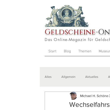
Geldscheine
-On
Das Online-Magazin für Geldsc
Start
Blog
Themen
Museu
Alles
Allgemein
Aktuelles
A
Michael H. Schöne
Veranstaltungen
Zitate
Aus
Wechselfahrs