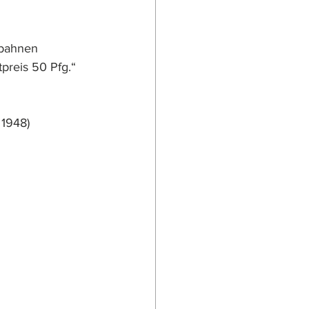
nbahnen 
tpreis 50 Pfg.“
 1948)