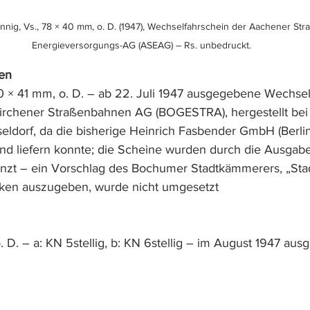
ennig, Vs., 78 × 40 mm, o. D. (1947), Wechselfahrschein der Aachener St
Energieversorgungs-AG (ASEAG) – Rs. unbedruckt.
en
60 × 41 mm, o. D. – ab 22. Juli 1947 ausgegebene Wechse
rchener Straßenbahnen AG (BOGESTRA), hergestellt bei 
eldorf, da die bisherige Heinrich Fasbender GmbH (Berlin,
nd liefern konnte; die Scheine wurden durch die Ausgab
zt – ein Vorschlag des Bochumer Stadtkämmerers, „Stad
rken auszugeben, wurde nicht umgesetzt
. D. – a: KN 5stellig, b: KN 6stellig – im August 1947 au