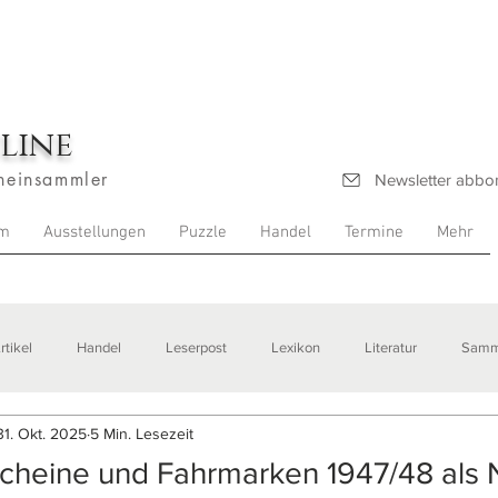
line
heinsammler
Newsletter abbo
m
Ausstellungen
Puzzle
Handel
Termine
Mehr
rtikel
Handel
Leserpost
Lexikon
Literatur
Samm
31. Okt. 2025
5 Min. Lesezeit
stellungen
cheine und Fahrmarken 1947/48 als 