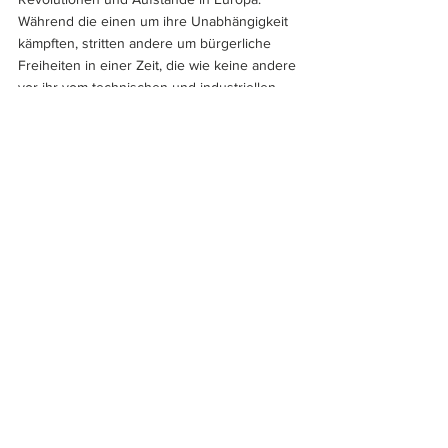
Während die einen um ihre Unabhängigkeit 
kämpften, stritten andere um bürgerliche 
Freiheiten in einer Zeit, die wie keine andere 
vor ihr vom technischen und industriellen 
Fortschritt geprägt war. Die parlamentarische 
Verfassung von 1848 bildet bis heute die 
Grundlage des niederländischen Staats. Am 
Ende und nach dem Zweiten Weltkrieg 
begannen viele Kolonien für ihre 
Unabhängigkeit zu kämpfen. Niederländisch-
Indien – das heutige Indonesien – wurde 
1949 und Surinam 1975 selbständig.	
Hans-Ludwig Grabowski
Münzen & Sammeln
, Ausgabe 2017/04
Abbildungen:  Hartmut Fraunhoffer, 
www.banknoten.de
Weltbanknoten
Europa
Porträts
Hans-Ludwig Grabowski
Gulden
Niederlande
Artikel