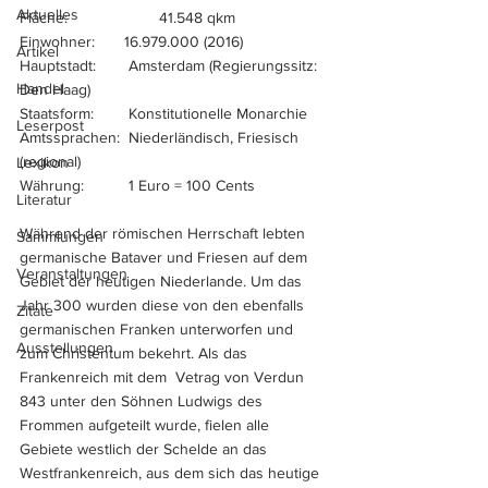
Aktuelles
Fläche:	            41.548 qkm
Einwohner: 	    16.979.000 (2016)
Artikel
Hauptstadt:	     Amsterdam (Regierungssitz: 
Handel
Den Haag)
Staatsform:	     Konstitutionelle Monarchie
Leserpost
Amtssprachen:  Niederländisch, Friesisch 
(regional)
Lexikon
Währung:	     1 Euro = 100 Cents
Literatur
Während der römischen Herrschaft lebten 
Sammlungen
germanische Bataver und Friesen auf dem 
Veranstaltungen
Gebiet der heutigen Niederlande. Um das 
Jahr 300 wurden diese von den ebenfalls 
Zitate
germanischen Franken unterworfen und 
Ausstellungen
zum Christentum bekehrt. Als das 
Frankenreich mit dem  Vetrag von Verdun 
843 unter den Söhnen Ludwigs des 
Frommen aufgeteilt wurde, fielen alle 
Gebiete westlich der Schelde an das 
Westfrankenreich, aus dem sich das heutige 