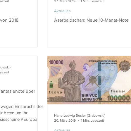
sezeit
27. März 2019
1 Min. Lesezeit
Aktuelles
 von 2018
Aserbaidschan: Neue 10-Manat-Note
bowski)
esezeit
 Fantasienote über
e wegen Einspruchs des
r bitten um Ihr
Hans-Ludwig Besler (Grabowski)
tasiescheine #Europa
20. März 2019
1 Min. Lesezeit
Aktuelles