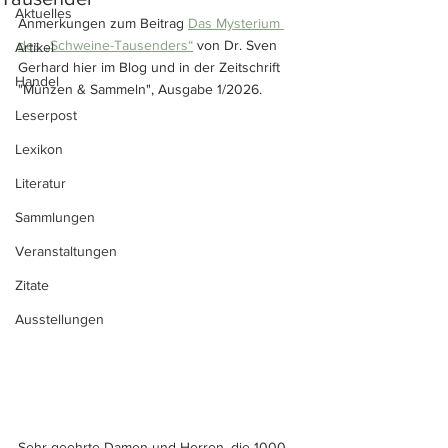
Aktuelles
Anmerkungen zum Beitrag 
Das Mysterium 
des „Schweine-Tausenders“
 von Dr. Sven 
Artikel
Gerhard hier im Blog und in der Zeitschrift 
Handel
"Münzen & Sammeln", Ausgabe 1/2026.
Leserpost
Lexikon
Literatur
Sammlungen
Veranstaltungen
Zitate
Ausstellungen
Sehr geehrte Damen und Herren, die 1000-