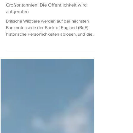
9. Juni
2 Min. Lesezeit
Großbritannien: Die Öffentlichkeit wird
aufgerufen
Britische Wildtiere werden auf der nächsten
Banknotenserie der Bank of England (BoE)
historische Persönlichkeiten ablösen, und die
Öffentlichkeit kann nun mitbestimmen, welche
Tiere darauf abgebildet werden sollen. Über die
Entscheidung zu diesen umfassenden
Designänderungen wurde erstmals HIER im
Blog berichtet. Humorvolle Designvorschläge
wurden bereits HIER vorgestellt. In
Zusammenarbeit mit einer Gruppe von
Wildtierexperten aus ganz Großbritannien hat
die BoE eine Auswahl