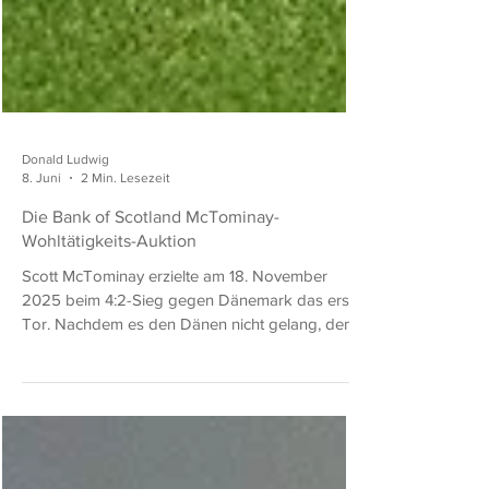
Donald Ludwig
8. Juni
2 Min. Lesezeit
Die Bank of Scotland McTominay-
Wohltätigkeits-Auktion
Scott McTominay erzielte am 18. November
2025 beim 4:2-Sieg gegen Dänemark das erste
Tor. Nachdem es den Dänen nicht gelang, den
Ball weit aus ihrer eigenen Verteidigungszone zu
klären, schlug Flügelspieler Ben Doak einen
hohen, geschwungenen Pass in den Strafraum,