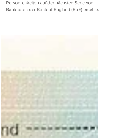
Großbritannien: Wildtiere ersetzen
historische Persönlichkeiten auf Banknoten
Wildtiere Britanniens werden historische
Persönlichkeiten auf der nächsten Serie von
Banknoten der Bank of England (BoE) ersetzen,
und die Öffentlichkeit kann mitbestimmen,
welche Tiere und Vögel darauf abgebildet
werden sollen. Damit endet die manchmal
umstrittene Tradition, historische
Persönlichkeiten auf den 5-, 10-, 20- und 50-
Pfund-Banknoten abzubilden, die seit mehr als
50 Jahren Bestand hatte. Die aktuellen, im
Umlauf befindlichen Banknoten der BoE finden
Sie HIER. Ei