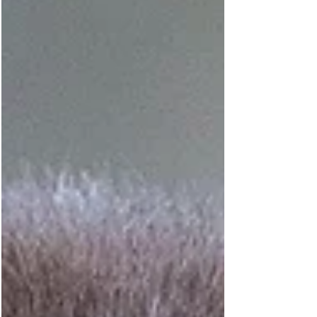
und McTominay warf sich in die Luft. Sein
Rechtsfuß-Fallrückzieher traf den Ball perfekt
und schickte ihn an Dänemarks Torhüter Kasper
Schmeichel vorbei direkt in die Ecke.
McTominays Tor sollte sich als entscheide