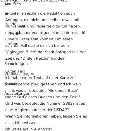
Aktuelles
Mitunter erreichen die Redaktion auch 
Artikel
Anfragen, die nicht unmittelbar etwas mit 
Handel
Numismatik und Papiergeld zu tun haben, 
dennoch aber von allgemeinem Interesse für 
Leserpost
unsere Leser sein können. Um einen 
Lexikon
solchen Fall dürfte es sich bei dem 
"Goldenen Buch" der Stadt Solingen aus der 
Literatur
Zeit des "Dritten Reichs" handeln.
Sammlungen
Guten Tag!
Veranstaltungen
Ich habe einen Text auf einer Karte zur 
Zitate
Metallspende 1940 gesehen und ich weiß 
nicht, was er bedeutet. "Goldenes Buch" 
Ausstellungen
(siehe Bild dieses Buches und den Text)? 
Und was bedeutet die Nummer 2893? Ist es 
eine Mitgliedsnummer der NSDAP? 
Wenn Sie Informationen haben, lassen Sie es 
mich bitte wissen.
Ich warte auf Ihre Antwort.