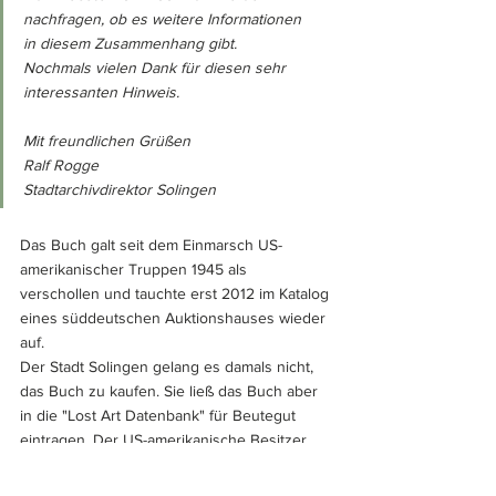
nachfragen, ob es weitere Informationen 
in diesem Zusammenhang gibt.
Nochmals vielen Dank für diesen sehr 
interessanten Hinweis.
Mit freundlichen Grüßen
Ralf Rogge
Stadtarchivdirektor Solingen
Das Buch galt seit dem Einmarsch US-
amerikanischer Truppen 1945 als 
verschollen und tauchte erst 2012 im Katalog 
eines süddeutschen Auktionshauses wieder 
auf. 
Der Stadt Solingen gelang es damals nicht, 
das Buch zu kaufen. Sie ließ das Buch aber 
in die "Lost Art Datenbank" für Beutegut 
eintragen. Der US-amerikanische Besitzer 
zog das Buch daraufhin vor der Auktion 
wieder zurück und verkaufte es später in 