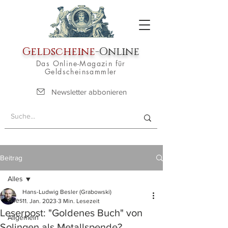
Geldscheine
-Online
Das Online-Magazin für
Geldscheinsammler
Newsletter abbonieren
Beitrag
Alles
Hans-Ludwig Besler (Grabowski)
Alles
11. Jan. 2023
3 Min. Lesezeit
Leserpost: "Goldenes Buch" von
Allgemein
Solingen als Metallspende?