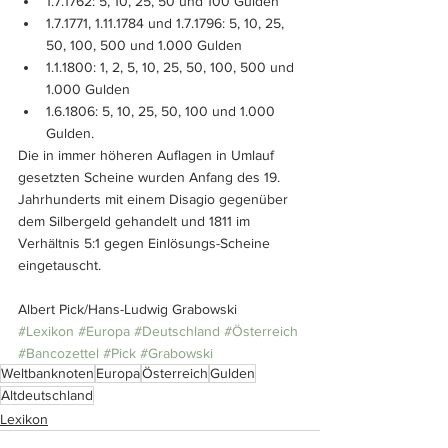
1.7.1762: 5, 10, 25, 50 und 100 Gulden
1.7.1771, 1.11.1784 und 1.7.1796: 5, 10, 25, 
50, 100, 500 und 1.000 Gulden
1.1.1800: 1, 2, 5, 10, 25, 50, 100, 500 und 
1.000 Gulden
1.6.1806: 5, 10, 25, 50, 100 und 1.000 
Gulden.
Die in immer höheren Auflagen in Umlauf 
gesetzten Scheine wurden Anfang des 19. 
Jahrhunderts mit einem Disagio gegenüber 
dem Silbergeld gehandelt und 1811 im 
Verhältnis 5:1 gegen Einlösungs-Scheine 
eingetauscht.
Albert Pick/Hans-Ludwig Grabowski
#Lexikon
#Europa
#Deutschland
#Österreich
#Bancozettel
#Pick
#Grabowski
Weltbanknoten
Europa
Österreich
Gulden
Altdeutschland
Lexikon