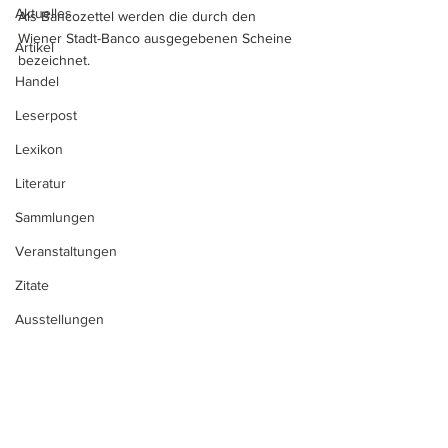
Aktuelles
Als Bancozettel werden die durch den 
Wiener Stadt-Banco ausgegebenen Scheine 
Artikel
bezeichnet.
Handel
Leserpost
Lexikon
Literatur
Sammlungen
Veranstaltungen
Zitate
Ausstellungen