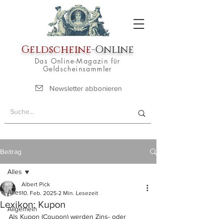
Geldscheine
-Online
Das Online-Magazin für
Geldscheinsammler
Newsletter abbonieren
Beitrag
Alles
Albert Pick
Alles
10. Feb. 2025
2 Min. Lesezeit
Lexikon: Kupon
Allgemein
Als Kupon (Coupon) werden Zins- oder 