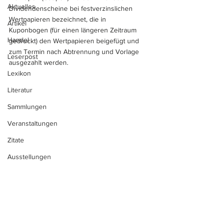
Aktuelles
Dividendenscheine bei festverzinslichen 
Wertpapieren bezeichnet, die in 
Artikel
Kuponbogen (für einen längeren Zeitraum 
Handel
gedruckt) den Wertpapieren beigefügt und 
zum Termin nach Abtrennung und Vorlage 
Leserpost
ausgezahlt werden.
Lexikon
Literatur
Sammlungen
Veranstaltungen
Zitate
Ausstellungen