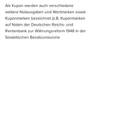
Als Kupon werden auch verschiedene 
weitere Notausgaben und Wertmarken sowie 
Kuponmarken bezeichnet (z.B. Kuponmarken 
auf Noten der Deutschen Reichs- und 
Rentenbank zur Währungsreform 1948 in der 
Sowjetischen Besatzungszone 
Deutschlands).
Albert Pick / Hans-Ludwig Grabowski 
(Überarbeitung und Bebilderung)
Abbildungen: Archiv für Geld- und 
Zeitgeschichte
Europa
Deutschland
Hans-Ludwig Grabowski
Mark
Notgeld
Albert Pick
Wertpapiere
Zinskupons
Lexikon
Alle ansehen