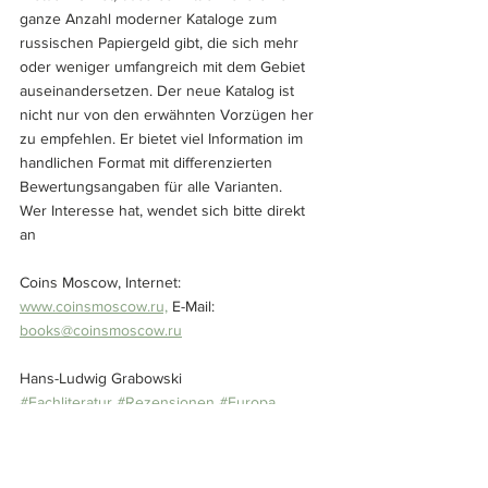
ganze Anzahl moderner Kataloge zum 
russischen Papiergeld gibt, die sich mehr 
oder weniger umfangreich mit dem Gebiet 
auseinandersetzen. Der neue Katalog ist 
nicht nur von den erwähnten Vorzügen her 
zu empfehlen. Er bietet viel Information im 
handlichen Format mit differenzierten 
Bewertungsangaben für alle Varianten.
Wer Interesse hat, wendet sich bitte direkt 
an 
Coins Moscow, Internet: 
www.coinsmoscow.ru,
 E-Mail: 
books@coinsmoscow.ru
Hans-Ludwig Grabowski
#Fachliteratur
#Rezensionen
#Europa
#Russland
#Weltbanknoten
#Kataloge
#Rubel
#Grabowski
Weltbanknoten
Europa
Kataloge
Russland