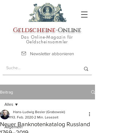
Geldscheine
-Online
Das Online-Magazin für
Geldscheinsammler
Newsletter abbonieren
Beitrag
Alles
Hans-Ludwig Besler (Grabowski)
Alles
3. Feb. 2020
2 Min. Lesezeit
Neuer Banknotenkatalog Russland
Allgemein
1769–2019